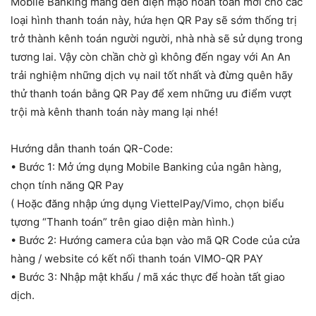
Mobile Banking mang đến diện mạo hoàn toàn mới cho các
loại hình thanh toán này, hứa hẹn QR Pay sẽ sớm thống trị
trở thành kênh toán người người, nhà nhà sẽ sử dụng trong
tương lai. Vậy còn chần chờ gì không đến ngay với An An
trải nghiệm những dịch vụ nail tốt nhất và đừng quên hãy
thử thanh toán bằng QR Pay để xem những ưu điểm vượt
trội mà kênh thanh toán này mang lại nhé!
Hướng dẫn thanh toán QR-Code:
•
Bước 1: Mở ứng dụng Mobile Banking của ngân hàng,
chọn tính năng QR Pay
( Hoặc đăng nhập ứng dụng ViettelPay/Vimo, chọn biểu
tựơng “Thanh toán” trên giao diện màn hình.)
•
Bước 2: Hướng camera của bạn vào mã QR Code của cửa
hàng / website có kết nối thanh toán VIMO-QR PAY
•
Bước 3: Nhập mật khẩu / mã xác thực để hoàn tất giao
dịch.