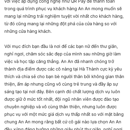
với việc áp dụng công nghệ như QR Pay để thanh toán
trong quá trình phục vụ khách hàng An An mong muốn sẽ
mang lại những trải nghiệm tuyệt vời nhất cho khách hàng,
từ đó cũng mang lại những đột phá của cửa hàng so với
những cửa hàng khách.
Với mục đích bạn đầu là nơi để các bạn nữ đến thư giãn,
nghỉ ngơi, chăm sóc sắc đẹp của mình sau những giờ làm
việc và học tập căng thẳng. An An đã nhanh chóng trở
thành địa điểm được các cô nàng tại Hà Thành cực kỳ yêu
thích và chia sẻ cho bạn bè người thân bởi không gian thân
thiện, ấm áp nhưng cũng vô cùng trẻ trung và đầy ắp sự
sáng tạo tại nơi đây. Bên cạnh đó chất lượng dịch vụ luôn
được giữ ở mức tốt nhất, đội ngũ nhân viên được đào tạo
chuyên nghiệp và vô cùng thân thiện, nhưng luôn được
phục vụ với một mức giá dịch vụ thấp nhất so với mặt bằng
chung An An mong rằng bất cứ cô gái nào lựa chọn An An
đều xứng đáng hưởng những giây phút thư giãn, nghỉ ngơi,