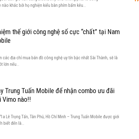
nào khác bởi họ nghiện kiểu bàn phím bấm kêu...
hiệm thế giới công nghệ số cực “chất” tại Nam
bile
n các địa chỉ mua bán đồ công nghệ uy tín bậc nhất Sài Thành, sẽ là
t lớn nếu...
y Trung Tuấn Mobile để nhận combo ưu đãi
i Vimo nào!!
71a Lê Trọng Tấn, Tân Phú, Hồ Chí Minh – Trung Tuấn Mobile được giới
h biết đến là...