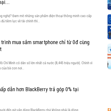
ại...
ng nghệ? Đam mê những sản phẩm điện thoại thông minh cao cấp
ủ tiềm lực về tài chính thì...
trình mua sắm smartphone chỉ từ 0đ cùng
t
ồ Chí Minh có dân số lớn nhất cả nước (8,445 triệu người). Chính vì
 của bà con nơi...
hấp dẫn hơn BlackBerry trả góp 0% tại
M
F
gười đến giờ vẫn dùng BlackBerry chứ không phải là dòng