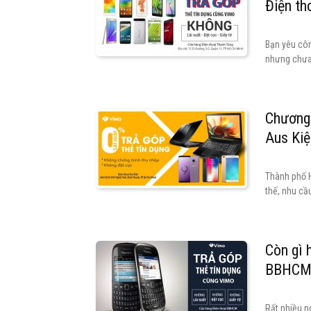
Điện tho
Bạn yêu cô
nhưng chưa đ
Chương 
Aus Kiệ
Thành phố H
thế, nhu cầu
Còn gì 
BBHC
Rất nhiều n