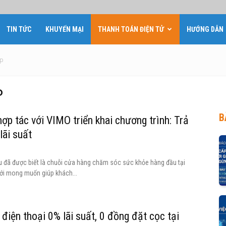
TIN TỨC
KHUYẾN MẠI
THANH TOÁN ĐIỆN TỬ
HƯỚNG DẪN
óp
P
B
 hợp tác với VIMO triển khai chương trình: Trả
lãi suất
lâu đã được biết là chuỗi cửa hàng chăm sóc sức khỏe hàng đầu tại
ới mong muốn giúp khách...
 điện thoại 0% lãi suất, 0 đồng đặt cọc tại