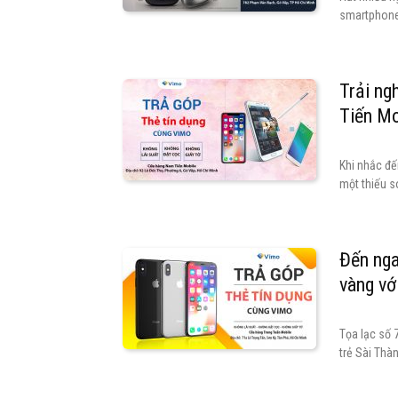
smartphone 
Trải ng
Tiến Mo
Khi nhắc đế
một thiếu só
Đến nga
vàng vớ
Tọa lạc số 
trẻ Sài Thàn