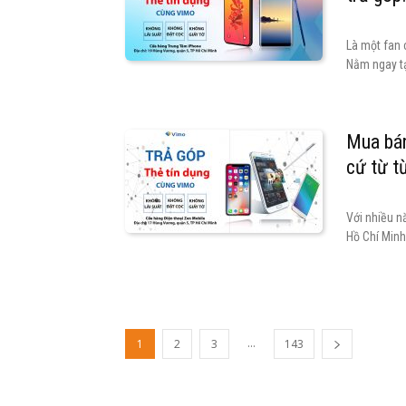
Là một fan 
Nằm ngay tạ
Mua bán,
cứ từ từ
Với nhiều n
Hồ Chí Minh 
...
1
2
3
143