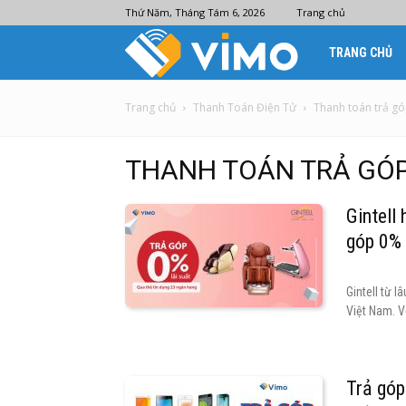
Thứ Năm, Tháng Tám 6, 2026
Trang chủ
Ví
TRANG CHỦ
điện
Trang chủ
Thanh Toán Điện Tử
Thanh toán trả g
tử
THANH TOÁN TRẢ GÓ
Gintell
Vimo
góp 0% 
Gintell từ 
Việt Nam. V
Trả góp