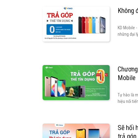
Không đ
KD Mobile -
những đại l
Chương 
Mobile
Tự hào là m
hiệu nổi tiế
Sẽ hối 
trả góp.