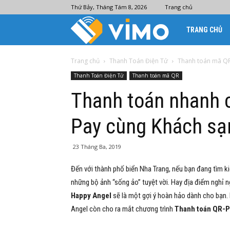
Thứ Bảy, Tháng Tám 8, 2026
Trang chủ
Ví
TRANG CHỦ
điện
Trang chủ
Thanh Toán Điện Tử
Thanh toán mã Q
Thanh Toán Điện Tử
Thanh toán mã QR
tử
Thanh toán nhanh c
Pay cùng Khách sạ
Vimo
23 Tháng Ba, 2019
Đến với thành phố biển Nha Trang, nếu bạn đang tìm k
những bộ ảnh “sống ảo” tuyệt vời. Hay địa điểm nghỉ ngơ
Happy Angel
sẽ là một gợi ý hoàn hảo dành cho bạn.
Angel còn
cho ra mắt chương trình
Thanh toán QR-P