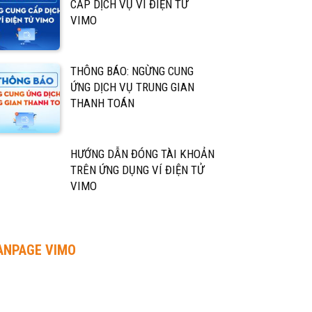
CẤP DỊCH VỤ VÍ ĐIỆN TỬ
VIMO
THÔNG BÁO: NGỪNG CUNG
ỨNG DỊCH VỤ TRUNG GIAN
THANH TOÁN
HƯỚNG DẪN ĐÓNG TÀI KHOẢN
TRÊN ỨNG DỤNG VÍ ĐIỆN TỬ
VIMO
ANPAGE VIMO