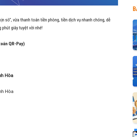
B
“xịn sò”, vừa thanh toán tiền phòng, tiền dịch vụ nhanh chóng, dễ
phút giây tuyệt vời nhé!
 toán QR-Pay)
nh Hòa
ánh Hòa