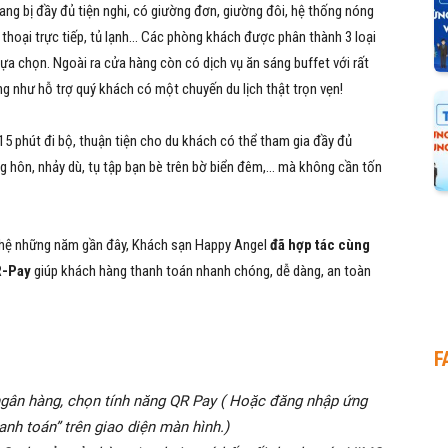
ng bị đầy đủ tiện nghi, có giường đơn, giường đôi,
hệ thống nóng
n thoại trực tiếp, tủ lạnh… Các phòng khách được phân thành 3 loại
lựa chọn. Ngoài ra cửa hàng còn có dịch vụ ăn sáng buffet với rất
g như hỗ trợ quý khách có một chuyến du lịch thật trọn vẹn!
y 15 phút đi bộ, thuận tiện cho du khách có thể tham gia đầy đủ
g hôn, nhảy dù, tụ tập bạn bè trên bờ biển đêm,… mà không cần tốn
ghệ những năm gần đây, Khách sạn Happy Angel
đã hợp tác cùng
R-Pay
giúp khách hàng thanh toán nhanh chóng, dễ dàng, an toàn
F
gân hàng, chọn tính năng QR Pay ( Hoặc đăng nhập ứng
nh toán” trên giao diện màn hình.)