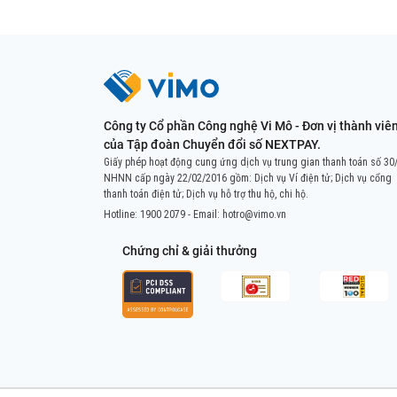
Công ty Cổ phần Công nghệ Vi Mô - Đơn vị thành viê
của Tập đoàn Chuyển đổi số NEXTPAY.
Giấy phép hoạt động cung ứng dịch vụ trung gian thanh toán số 30
NHNN cấp ngày 22/02/2016 gồm: Dịch vụ Ví điện tử; Dịch vụ cổng
thanh toán điện tử; Dịch vụ hỗ trợ thu hộ, chi hộ.
Hotline:
1900 2079
- Email:
hotro@vimo.vn
Chứng chỉ & giải thưởng