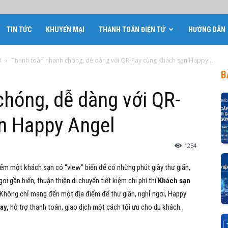
TIN TỨC
KHUYẾN MẠI
THANH TOÁN ĐIỆN TỬ
HƯỚNG DẪN
R
Thanh toán nhanh chóng, dễ dàng với QR-Pay cùng Khách sạn Happy...
B
hóng, dễ dàng với QR-
n Happy Angel
1254
iếm một khách sạn có “view” biển để có những phút giây thư giãn,
i gần biển, thuận thiện di chuyển tiết kiệm chi phí thì
Khách sạn
 Không chỉ mang đến một địa điểm để thư giãn, ngh
ỉ
ngơi, Happy
ay,
hỗ trợ thanh toán, giao dịch một cách tối ưu cho du khách.