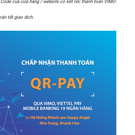
ode của cửa hàng / website có kết nối thanh toán VIMO-
àn tất giao dịch.