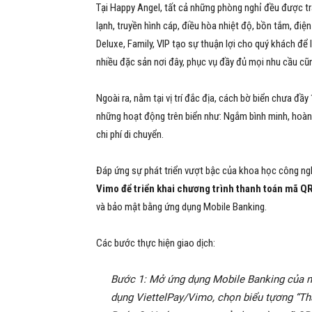
Tại Happy Angel, tất cả những phòng nghỉ đều được tra
lạnh, truyền hình cáp, điều hòa nhiệt độ, bồn tắm, điệ
Deluxe, Family, VIP tạo sự thuận lợi cho quý khách để 
nhiều đặc sản nơi đây, phục vụ đầy đủ mọi nhu cầu cũn
Ngoài ra, nằm tại vị trí đắc địa, cách bờ biển chưa đầ
những hoạt động trên biển như: Ngắm bình minh, hoàn
chi phí di chuyển.
Đáp ứng sự phát triển vượt bậc của khoa học công n
Vimo để triển khai chương trình thanh toán mã Q
và bảo mật bằng ứng dụng Mobile Banking.
Các bước thực hiện giao dịch:
Bước 1: Mở ứng dụng Mobile Banking của n
dụng ViettelPay/Vimo, chọn biểu tựơng “Tha