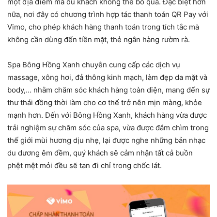
một địa điểm mà du khách không thể bỏ qua.
Đặc biệt hơn
nữa, nơi đây có chương trình hợp tác thanh toán QR Pay với
Vimo, cho phép khách hàng thanh toán trong tích tắc mà
không cần dùng đến tiền mặt, thẻ ngân hàng rườm rà.
Spa Bông Hồng Xanh chuyên cung cấp các dịch vụ
massage, xông hơi, đả thông kinh mạch, làm đẹp da mặt và
body,… nhằm chăm sóc khách hàng toàn diện, mang đến sự
thư thái đồng thời làm cho cơ thể trở nên mịn màng, khỏe
mạnh hơn. Đến với Bông Hồng Xanh, khách hàng vừa được
trải nghiệm sự chăm sóc của spa, vừa được đắm chìm trong
thế giới mùi hương dịu nhẹ, lại được nghe những bản nhạc
du dương êm đềm, quý khách sẽ cảm nhận tất cả buồn
phệt mệt mỏi đều sẽ tan đi chỉ trong chốc lát.