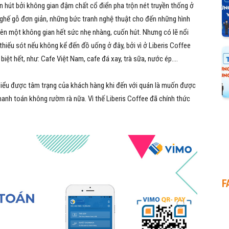
n hút bởi không gian đậm chất cổ điển pha trộn nét truyền thống ở
ghế gỗ đơn giản, những bức tranh nghệ thuật cho đến những hình
nên một không gian hết sức nhẹ nhàng, cuốn hút. Nhưng có lẽ nổi
 thiếu sót nếu không kể đến đồ uống ở đây, bởi vì ở Liberis Coffee
iệt hết, như: Cafe Việt Nam, cafe đá xay, trà sữa, nước ép….
 Hiểu được tâm trạng của khách hàng khi đến với quán là muốn được
hanh toán không rườm rà nữa.
Vì thế Liberis Coffee đã chính thức
F