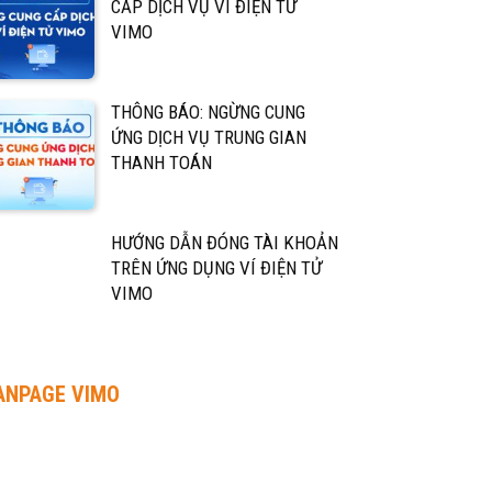
CẤP DỊCH VỤ VÍ ĐIỆN TỬ
VIMO
THÔNG BÁO: NGỪNG CUNG
ỨNG DỊCH VỤ TRUNG GIAN
THANH TOÁN
HƯỚNG DẪN ĐÓNG TÀI KHOẢN
TRÊN ỨNG DỤNG VÍ ĐIỆN TỬ
VIMO
ANPAGE VIMO