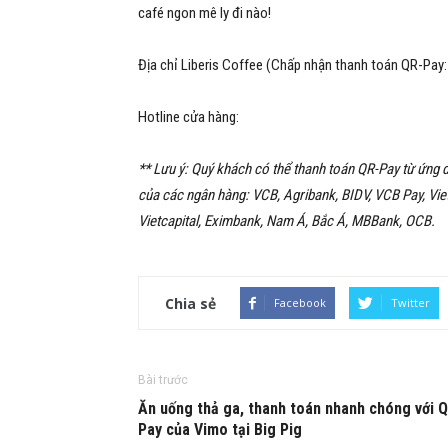
café ngon mê ly đi nào!
Địa chỉ
Liberis Coffee
(Chấp nhận thanh toán QR-Pay
Hotline cửa hàng:
** Lưu ý: Quý khách có thể thanh toán QR-Pay từ ứng d
của các ngân hàng: VCB, Agribank, BIDV, VCB Pay, Vi
Vietcapital, Eximbank, Nam Á, Bắc Á, MBBank, OCB.
Chia sẻ
Facebook
Twitter
Bài trước
Ăn uống thả ga, thanh toán nhanh chóng với 
Pay của Vimo tại Big Pig