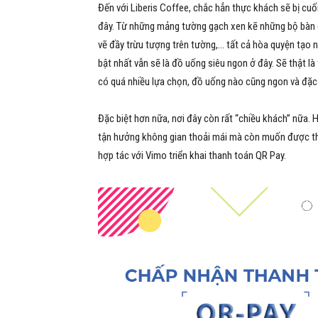
Đến với Liberis Coffee, chắc hẳn thực khách sẽ bị cuố
đây. Từ những mảng tường gạch xen kẽ những bộ bàn 
vẽ đầy trừu tượng trên tường,… tất cả hòa quyện tạo 
bật nhất vẫn sẽ là đồ uống siêu ngon ở đây. Sẽ thật là
có quá nhiều lựa chọn, đồ uống nào cũng ngon và đặc b
Đặc biệt hơn nữa, nơi đây còn rất “chiều khách” nữa.
tận hưởng không gian thoải mái mà còn muốn được t
hợp tác với Vimo triển khai thanh toán QR Pay.