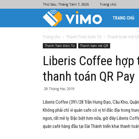
Thứ Sáu, Tháng Tám 7, 2026
Trang chủ
Ví
TRANG CHỦ
điện
Trang chủ
Thanh Toán Điện Tử
Thanh toán mã Q
Thanh Toán Điện Tử
Thanh toán mã QR
tử
Liberis Coffee hợp 
thanh toán QR Pay
Vimo
28 Tháng Hai, 2019
Liberis Coffee (391/28 Trần Hưng Đạo, Cầu Kho, Quận
Không phải chỉ vì quán cafe có vị trí đắc địa trong t
ngon, rất mê ly. Đặc biệt hơn nữa, giờ đây Liberis Co
quán café hàng đầu tại Sài Thành triển khai thanh to