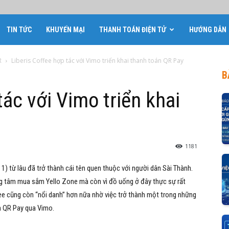
TIN TỨC
KHUYẾN MẠI
THANH TOÁN ĐIỆN TỬ
HƯỚNG DẪN
R
Liberis Coffee hợp tác với Vimo triển khai thanh toán QR Pay
B
tác với Vimo triển khai
1181
 1)
từ lâu đã trở thành cái tên quen thuộc với người dân Sài Thành.
rung tâm mua sắm Yello Zone mà còn vì đồ uống ở đây thực sự rất
ffee cũng còn “nổi danh” hơn nữa nhờ việc trở thành một trong những
án QR Pay qua Vimo.