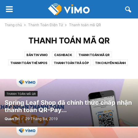
Trang chủ
Thanh Toán Điện Tử
Thanh toán mã QR
THANH TOÁN MÃ QR
BẢN TIN VIMO
CASHBACK
THANH TOÁN MÃ QR
THANH TOÁN THẺ MPOS
THANH TOÁN TRẢ GÓP
TIN CHUYÊN NGÀNH
VÍ ĐIỆN TỬ
THANH TOÁN MÃ QR
Spring Leaf Shop đã chính thức chấp nhận
thanh toán QR-Pay...
Quan Tri
-
29 Tháng Ba, 2019