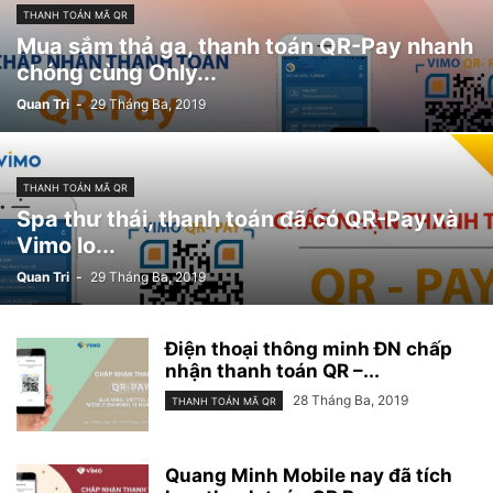
THANH TOÁN MÃ QR
Mua sắm thả ga, thanh toán QR-Pay nhanh
chóng cùng Only...
Quan Tri
-
29 Tháng Ba, 2019
THANH TOÁN MÃ QR
Spa thư thái, thanh toán đã có QR-Pay và
Vimo lo...
Quan Tri
-
29 Tháng Ba, 2019
Điện thoại thông minh ĐN chấp
nhận thanh toán QR –...
28 Tháng Ba, 2019
THANH TOÁN MÃ QR
Quang Minh Mobile nay đã tích