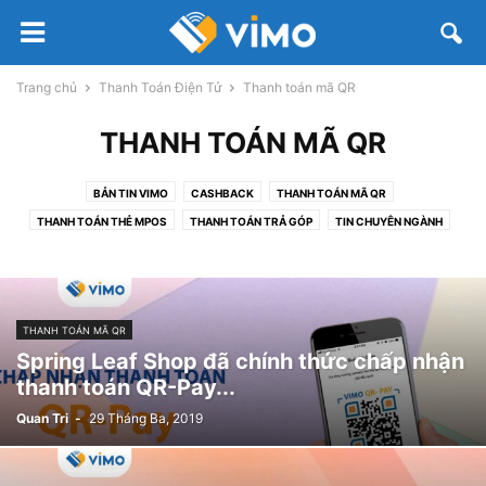
Trang chủ
Thanh Toán Điện Tử
Thanh toán mã QR
THANH TOÁN MÃ QR
BẢN TIN VIMO
CASHBACK
THANH TOÁN MÃ QR
THANH TOÁN THẺ MPOS
THANH TOÁN TRẢ GÓP
TIN CHUYÊN NGÀNH
VÍ ĐIỆN TỬ
THANH TOÁN MÃ QR
Spring Leaf Shop đã chính thức chấp nhận
thanh toán QR-Pay...
Quan Tri
-
29 Tháng Ba, 2019