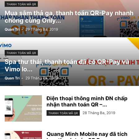
THANH TOÁN MÃ QR
Mua sắm thả ga, thanh toán QR-Pay nhanh
chóng cùng Only...
Quan Tri
-
29 Tháng Ba, 2019
THANH TOÁN MÃ QR
Spa thư thái, thanh toán đã có QR-Pay và
Vimo lo...
Quan Tri
-
29 Tháng Ba, 2019
Điện thoại thông minh ĐN chấp
nhận thanh toán QR –...
28 Tháng Ba, 2019
THANH TOÁN MÃ QR
Quang Minh Mobile nay đã tích