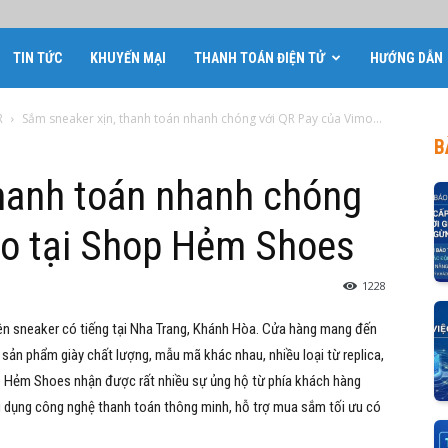
TIN TỨC
KHUYẾN MẠI
THANH TOÁN ĐIỆN TỬ
HƯỚNG DẪN
R
Sắm sneaker xịn, thanh toán nhanh chóng với QR Pay của Vimo...
B
thanh toán nhanh chóng
mo tại Shop Hẻm Shoes
1228
n sneaker có tiếng tại Nha Trang, Khánh Hòa. Cửa hàng mang đến
 sản phẩm giày chất lượng, mẫu mã khác nhau, nhiều loại từ replica,
hop Hẻm Shoes nhận được rất nhiều sự ủng hộ từ phía khách hàng
g dụng công nghệ thanh toán thông minh, hỗ trợ mua sắm tối ưu có