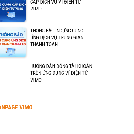
CẤP DỊCH VỤ VÍ ĐIỆN TỬ
VIMO
THÔNG BÁO: NGỪNG CUNG
ỨNG DỊCH VỤ TRUNG GIAN
THANH TOÁN
HƯỚNG DẪN ĐÓNG TÀI KHOẢN
TRÊN ỨNG DỤNG VÍ ĐIỆN TỬ
VIMO
ANPAGE VIMO