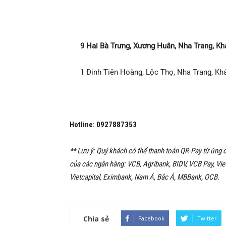
9 Hai Bà Trưng, Xương Huân, Nha Trang, K
1 Đinh Tiên Hoàng, Lộc Thọ, Nha Trang, K
Hotline:
0927887353
** Lưu ý: Quý khách có thể thanh toán QR-Pay từ ứng d
của các ngân hàng: VCB, Agribank, BIDV, VCB Pay, Vi
Vietcapital, Eximbank, Nam Á, Bắc Á, MBBank, OCB.
Chia sẻ
Facebook
Twitter