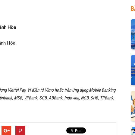
B
hánh Hòa
hánh Hòa
ụng Viettel Pay, Ví điện tử Vimo hoặc trên ứng dụng Mobile Banking
etinbank, MSB, VPBank, SCB, ABBank, Indovina, NCB, SHB, TPBank,