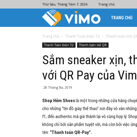
Thứ Sáu, Tháng Tám 7, 2026
Trang chủ
Ví
TRANG CHỦ
điện
Trang chủ
Thanh Toán Điện Tử
Thanh toán mã Q
Thanh Toán Điện Tử
Thanh toán mã QR
tử
Sắm sneaker xịn, 
với QR Pay của Vi
Vimo
28 Tháng Ba, 2019
Shop Hẻm Shoes
là một trong những cửa hàng chuyê
cho những “tín đồ giày thể thao” nơi đây vô vàn những
f1, đến authentic mà giá thành lại vô cùng hợp lý. S
không chỉ bởi sản phẩm tuyệt vời, mà còn bởi việc ứn
tên:
“Thanh toán QR-Pay”.