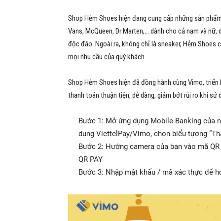
Shop Hẻm Shoes hiện đang cung cấp những sản phẩm g
Vans, McQueen, Dr Marten,… dành cho cả nam và nữ, d
độc đáo. Ngoài ra, không chỉ là sneaker, Hẻm Shoes c
mọi nhu cầu của quý khách.
Shop Hẻm Shoes hiện đã đồng hành cùng Vimo, triển k
thanh toán thuận tiện, dễ dàng, giảm bớt rủi ro khi sử
Bước 1: Mở ứng dụng Mobile Banking của n
dụng ViettelPay/Vimo
,
chọn biểu tựơng “Tha
Bước 2: Hướng camera của bạn vào mã QR C
QR PAY
Bước 3: Nhập mật khẩu / mã xác thực để ho