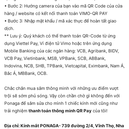
•
Bước 2: Hướng camera của bạn vào mã QR Code của cửa
hàng / website có kết nối thanh toán VIMO-QR PAY
•
Bước 3: Nhập mật khẩu / mã xác thực để hoàn tất giao
dịch.
** Lưu ý: Quý khách có thể thanh toán QR-Code từ ứng
dụng Viettel Pay, Ví điện tử Vimo hoặc trên ứng dụng
Mobile Banking của các ngân hàng: VCB, Agribank, BIDV,
VCB Pay, Vietinbank, MSB, VPBank, SCB, ABBank,
Indovina, NCB, SHB, TPBank, Vietcapital, Eximbank, Nam Á,
Bắc Á, MBBank, OCB.
Chắc chắn mua sắm thông minh với những ưu điểm vượt
trội sẽ sớm phủ sóng. Vậy còn chần chờ gì không đến với
Ponaga để sắm sửa cho mình 1 chiếc kính mới cũng như
trải nghiệm
thanh toán thông minh QR Pay
của tôi!
Địa chỉ: Kính mắt PONAGA- 739 đường 2/4, Vĩnh Thọ, Nha