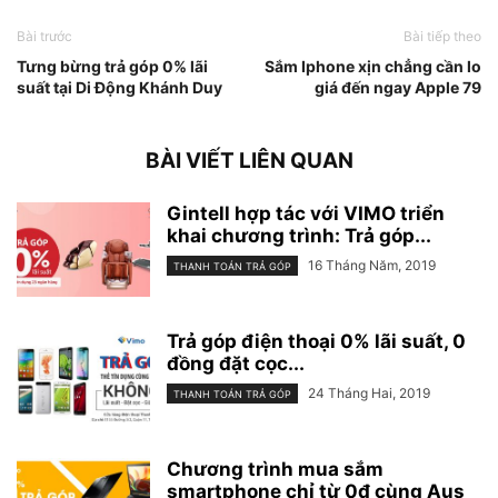
Bài trước
Bài tiếp theo
Tưng bừng trả góp 0% lãi
Sắm Iphone xịn chẳng cần lo
suất tại Di Động Khánh Duy
giá đến ngay Apple 79
BÀI VIẾT LIÊN QUAN
Gintell hợp tác với VIMO triển
khai chương trình: Trả góp...
16 Tháng Năm, 2019
THANH TOÁN TRẢ GÓP
Trả góp điện thoại 0% lãi suất, 0
đồng đặt cọc...
24 Tháng Hai, 2019
THANH TOÁN TRẢ GÓP
Chương trình mua sắm
smartphone chỉ từ 0đ cùng Aus