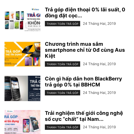
Trả góp điện thoại 0% lãi suất, 0
đồng đặt cọc...
24 Tháng Hai, 2019
THANH TOÁN TRẢ GÓP
Chương trình mua sắm
smartphone chỉ từ 0đ cùng Aus
Kiệt
24 Tháng Hai, 2019
THANH TOÁN TRẢ GÓP
Còn gì hấp dẫn hơn BlackBerry
trả góp 0% tại BBHCM
24 Tháng Hai, 2019
THANH TOÁN TRẢ GÓP
Trải nghiệm thế giới công nghệ
số cực “chất” tại Nam...
24 Tháng Hai, 2019
THANH TOÁN TRẢ GÓP