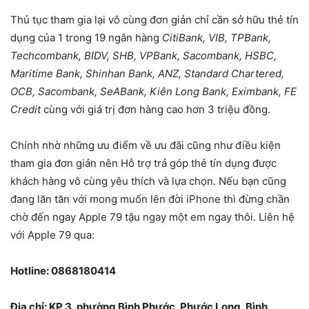
Thủ tục tham gia lại vô cùng đơn giản chỉ cần sở hữu thẻ tín
dụng của 1 trong 19 ngân hàng
CitiBank, VIB, TPBank,
Techcombank, BIDV, SHB, VPBank, Sacombank, HSBC,
Maritime Bank, Shinhan Bank, ANZ, Standard Chartered,
OCB, Sacombank, SeABank, Kiên Long Bank, Eximbank, FE
Credit
cùng với giá trị đơn hàng cao hơn 3 triệu đồng.
Chính nhờ những ưu điểm về ưu đãi cũng như điều kiện
tham gia đơn giản nên Hỗ trợ trả góp thẻ tín dụng được
khách hàng vô cùng yêu thích và lựa chọn. Nếu bạn cũng
đang lăn tăn với mong muốn lên đời iPhone thì đừng chần
chờ đến ngay Apple 79 tậu ngay một em ngay thôi. Liên hệ
với Apple 79 qua:
Hotline: 0868180414
Địa chỉ: KP 3, phường Bình Phước, Phước Long, Bình