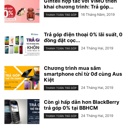
Gintell hợp tác với VIMO triển
khai chương trình: Trả góp...
16 Tháng Năm, 2019
THANH TOÁN TRẢ GÓP
Trả góp điện thoại 0% lãi suất, 0
đồng đặt cọc...
24 Tháng Hai, 2019
THANH TOÁN TRẢ GÓP
Chương trình mua sắm
smartphone chỉ từ 0đ cùng Aus
Kiệt
24 Tháng Hai, 2019
THANH TOÁN TRẢ GÓP
Còn gì hấp dẫn hơn BlackBerry
trả góp 0% tại BBHCM
24 Tháng Hai, 2019
THANH TOÁN TRẢ GÓP