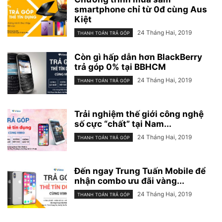
smartphone chỉ từ 0đ cùng Aus
Kiệt
24 Tháng Hai, 2019
THANH TOÁN TRẢ GÓP
Còn gì hấp dẫn hơn BlackBerry
trả góp 0% tại BBHCM
24 Tháng Hai, 2019
THANH TOÁN TRẢ GÓP
Trải nghiệm thế giới công nghệ
số cực “chất” tại Nam...
24 Tháng Hai, 2019
THANH TOÁN TRẢ GÓP
Đến ngay Trung Tuấn Mobile để
nhận combo ưu đãi vàng...
24 Tháng Hai, 2019
THANH TOÁN TRẢ GÓP