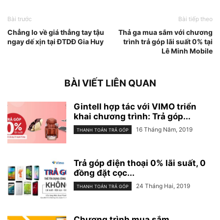
Bài trước
Bài tiếp theo
Chẳng lo về giá thẳng tay tậu
Thả ga mua sắm với chương
ngay dế xịn tại ĐTDĐ Gia Huy
trình trả góp lãi suất 0% tại
Lê Minh Mobile
BÀI VIẾT LIÊN QUAN
Gintell hợp tác với VIMO triển
khai chương trình: Trả góp...
16 Tháng Năm, 2019
THANH TOÁN TRẢ GÓP
Trả góp điện thoại 0% lãi suất, 0
đồng đặt cọc...
24 Tháng Hai, 2019
THANH TOÁN TRẢ GÓP
Chương trình mua sắm