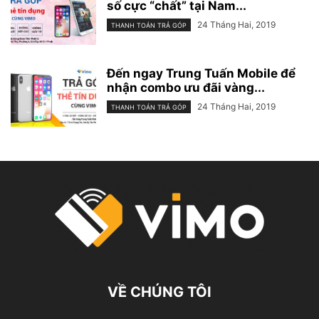
số cực “chất” tại Nam...
24 Tháng Hai, 2019
THANH TOÁN TRẢ GÓP
Đến ngay Trung Tuấn Mobile để
nhận combo ưu đãi vàng...
24 Tháng Hai, 2019
THANH TOÁN TRẢ GÓP
VỀ CHÚNG TÔI