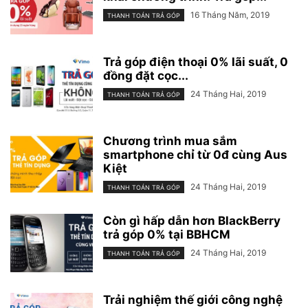
16 Tháng Năm, 2019
THANH TOÁN TRẢ GÓP
Trả góp điện thoại 0% lãi suất, 0
đồng đặt cọc...
24 Tháng Hai, 2019
THANH TOÁN TRẢ GÓP
Chương trình mua sắm
smartphone chỉ từ 0đ cùng Aus
Kiệt
24 Tháng Hai, 2019
THANH TOÁN TRẢ GÓP
Còn gì hấp dẫn hơn BlackBerry
trả góp 0% tại BBHCM
24 Tháng Hai, 2019
THANH TOÁN TRẢ GÓP
Trải nghiệm thế giới công nghệ