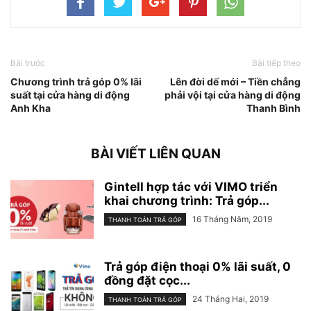
Bài trước
Bài tiếp theo
Chương trình trả góp 0% lãi
Lên đời dế mới – Tiền chẳng
suất tại cửa hàng di động
phải vội tại cửa hàng di động
Anh Kha
Thanh Bình
BÀI VIẾT LIÊN QUAN
Gintell hợp tác với VIMO triển
khai chương trình: Trả góp...
16 Tháng Năm, 2019
THANH TOÁN TRẢ GÓP
Trả góp điện thoại 0% lãi suất, 0
đồng đặt cọc...
24 Tháng Hai, 2019
THANH TOÁN TRẢ GÓP