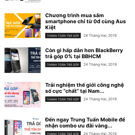
Chương trình mua sắm
smartphone chỉ từ 0đ cùng Aus
Kiệt
24 Tháng Hai, 2019
THANH TOÁN TRẢ GÓP
Còn gì hấp dẫn hơn BlackBerry
trả góp 0% tại BBHCM
24 Tháng Hai, 2019
THANH TOÁN TRẢ GÓP
Trải nghiệm thế giới công nghệ
số cực “chất” tại Nam...
24 Tháng Hai, 2019
THANH TOÁN TRẢ GÓP
Đến ngay Trung Tuấn Mobile để
nhận combo ưu đãi vàng...
24 Tháng Hai, 2019
THANH TOÁN TRẢ GÓP