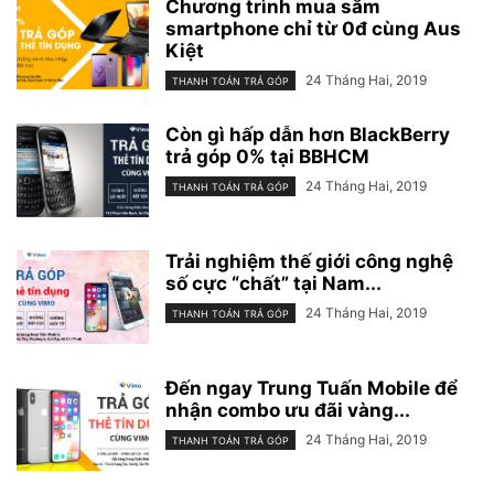
Chương trình mua sắm
smartphone chỉ từ 0đ cùng Aus
Kiệt
24 Tháng Hai, 2019
THANH TOÁN TRẢ GÓP
Còn gì hấp dẫn hơn BlackBerry
trả góp 0% tại BBHCM
24 Tháng Hai, 2019
THANH TOÁN TRẢ GÓP
Trải nghiệm thế giới công nghệ
số cực “chất” tại Nam...
24 Tháng Hai, 2019
THANH TOÁN TRẢ GÓP
Đến ngay Trung Tuấn Mobile để
nhận combo ưu đãi vàng...
24 Tháng Hai, 2019
THANH TOÁN TRẢ GÓP