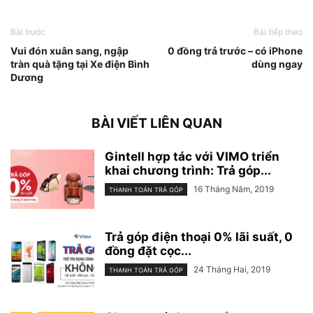
Bài trước
Bài tiếp theo
Vui đón xuân sang, ngập
0 đồng trả trước – có iPhone
tràn quà tặng tại Xe điện Bình
dùng ngay
Dương
BÀI VIẾT LIÊN QUAN
Gintell hợp tác với VIMO triển
khai chương trình: Trả góp...
16 Tháng Năm, 2019
THANH TOÁN TRẢ GÓP
Trả góp điện thoại 0% lãi suất, 0
đồng đặt cọc...
24 Tháng Hai, 2019
THANH TOÁN TRẢ GÓP