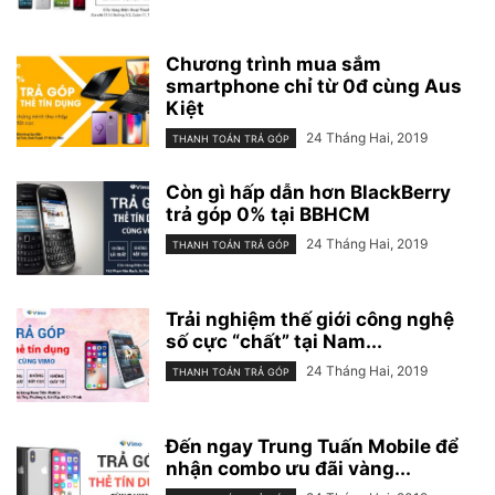
Chương trình mua sắm
smartphone chỉ từ 0đ cùng Aus
Kiệt
24 Tháng Hai, 2019
THANH TOÁN TRẢ GÓP
Còn gì hấp dẫn hơn BlackBerry
trả góp 0% tại BBHCM
24 Tháng Hai, 2019
THANH TOÁN TRẢ GÓP
Trải nghiệm thế giới công nghệ
số cực “chất” tại Nam...
24 Tháng Hai, 2019
THANH TOÁN TRẢ GÓP
Đến ngay Trung Tuấn Mobile để
nhận combo ưu đãi vàng...