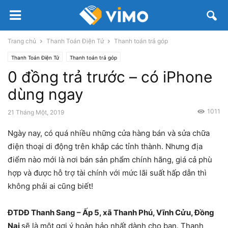
Trang chủ
Thanh Toán Điện Tử
Thanh toán trả góp
Thanh Toán Điện Tử
Thanh toán trả góp
0 đồng trả trước – có iPhone
dùng ngay
1011
21 Tháng Một, 2019
Ngày nay, có quá nhiều những cửa hàng bán và sửa chữa
điện thoại di động trên khắp các tỉnh thành. Nhưng địa
điểm nào mới là nơi bán sản phẩm chính hãng, giá cả phù
hợp và được hỗ trợ tài chính với mức lãi suất hấp dẫn thì
không phải ai cũng biết!
ĐTDĐ Thanh Sang – Ấp 5, xã Thanh Phú, Vĩnh Cửu, Đồng
Nai
sẽ là một gợi ý hoàn hảo nhất dành cho bạn. Thanh