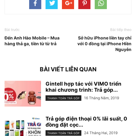
Bài trước
Bài tiếp theo
Đến Anh Hào Mobile – Mua
Sở hữu iPhone liền tay chỉ
hàng thả ga, tiền từ từ trả
với 0 đồng tại iPhone Hiền
Nguyễn
BÀI VIẾT LIÊN QUAN
Gintell hợp tác với VIMO triển
khai chương trình: Trả góp...
16 Tháng Năm, 2019
THANH TOÁN TRẢ GÓP
Trả góp điện thoại 0% lãi suất, 0
đồng đặt cọc...
24 Tháng Hai, 2019
THANH TOÁN TRẢ GÓP