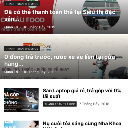
THANH TOÁN THẺ MPOS
Đã có thẻ thanh toán thẻ tại Siêu thị đặc
sản...
Quan Tri
-
16 Tháng Bảy, 2019
THANH TOÁN THẺ MPOS
0 đồng trả trước, rước xe về liền tại cửa
hàng...
Quan Tri
-
10 Tháng Bảy, 2019
Săn Laptop giá rẻ, trả góp với 0%
lãi suất
7 Tháng Bảy, 2018
THANH TOÁN TRẢ GÓP
Nụ cười tỏa sáng cùng Nha Khoa