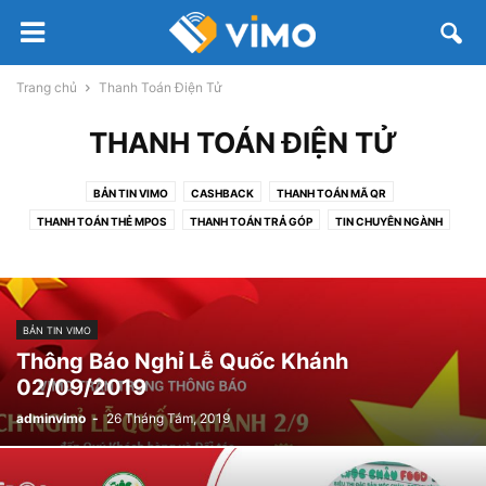
Trang chủ
Thanh Toán Điện Tử
THANH TOÁN ĐIỆN TỬ
BẢN TIN VIMO
CASHBACK
THANH TOÁN MÃ QR
THANH TOÁN THẺ MPOS
THANH TOÁN TRẢ GÓP
TIN CHUYÊN NGÀNH
VÍ ĐIỆN TỬ
BẢN TIN VIMO
Thông Báo Nghỉ Lễ Quốc Khánh
02/09/2019
adminvimo
-
26 Tháng Tám, 2019