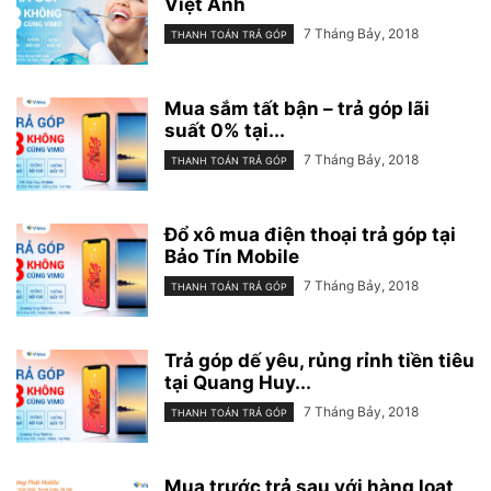
Việt Anh
7 Tháng Bảy, 2018
THANH TOÁN TRẢ GÓP
Mua sắm tất bận – trả góp lãi
suất 0% tại...
7 Tháng Bảy, 2018
THANH TOÁN TRẢ GÓP
Đổ xô mua điện thoại trả góp tại
Bảo Tín Mobile
7 Tháng Bảy, 2018
THANH TOÁN TRẢ GÓP
Trả góp dế yêu, rủng rỉnh tiền tiêu
tại Quang Huy...
7 Tháng Bảy, 2018
THANH TOÁN TRẢ GÓP
Mua trước trả sau với hàng loạt