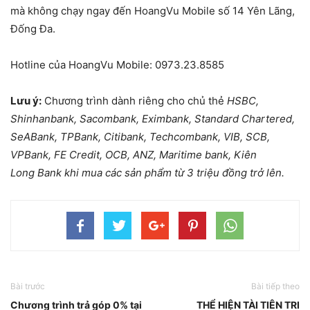
mà không chạy ngay đến HoangVu Mobile số 14 Yên Lãng,
Đống Đa.
Hotline của HoangVu Mobile: 0973.23.8585
Lưu ý:
Chương trình dành riêng cho chủ thẻ
H
S
BC,
Shi
nha
nbank,
Sacom
bank, Eximbank,
Standard Chartered
,
S
e
ABank,
TPBank, Citibank
,
Te
chcombank, V
I
B, S
C
B,
V
PBan
k, FE Credit,
OC
B, A
NZ
, Maritime bank,
Kiên
Long
Bank khi mua các sản phẩm từ 3 triệu đồng trở lên.
Bài trước
Bài tiếp theo
Chương trình trả góp 0% tại
THỂ HIỆN TÀI TIÊN TRI