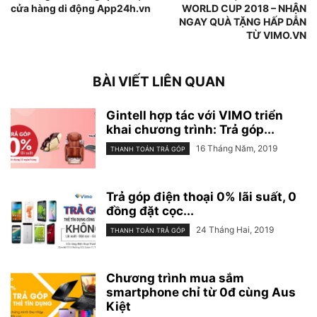
cửa hàng di động App24h.vn
WORLD CUP 2018 – NHẬN
NGAY QUÀ TẶNG HẤP DẪN
TỪ VIMO.VN
BÀI VIẾT LIÊN QUAN
Gintell hợp tác với VIMO triển
khai chương trình: Trả góp...
16 Tháng Năm, 2019
THANH TOÁN TRẢ GÓP
Trả góp điện thoại 0% lãi suất, 0
đồng đặt cọc...
24 Tháng Hai, 2019
THANH TOÁN TRẢ GÓP
Chương trình mua sắm
smartphone chỉ từ 0đ cùng Aus
Kiệt