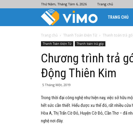
Thứ Năm, Tháng Tám 6, 2026
Trang chủ
Ví
TRANG CHỦ
điện
Trang chủ
Thanh Toán Điện Tử
Thanh toán trả g
Thanh Toán Điện Tử
Thanh toán trả góp
tử
Chương trình trả gó
Động Thiên Kim
Vimo
5 Tháng Một, 2019
Trong thời đại công nghệ như hiện nay, việc sở hữu một 
hết sức cần thiết. Hiểu được xu thế đó, rất nhiều cửa 
Hòa A, Thị Trấn Cờ Đỏ, Huyện Cờ Đỏ, Cần Thơ
– đã nh
nghệ nơi đây.