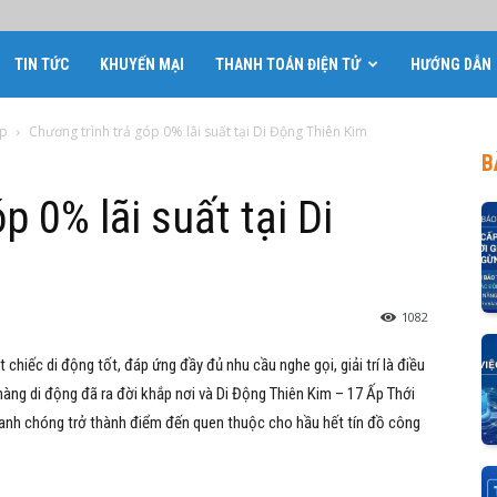
TIN TỨC
KHUYẾN MẠI
THANH TOÁN ĐIỆN TỬ
HƯỚNG DẪN
óp
Chương trình trả góp 0% lãi suất tại Di Động Thiên Kim
B
p 0% lãi suất tại Di
1082
chiếc di động tốt, đáp ứng đầy đủ nhu cầu nghe gọi, giải trí là điều
hàng di động đã ra đời khắp nơi và
Di Động Thiên Kim – 17 Ấp Thới
anh chóng trở thành điểm đến quen thuộc cho hầu hết tín đồ công