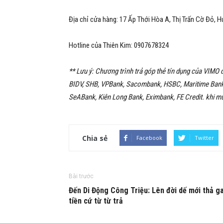
Địa chỉ cửa hàng:
17 Ấp Thới Hòa A, Thị Trấn Cờ Đỏ, 
Hotline của Thiên Kim:
0907678324
** Lưu ý: Chương trình trả góp thẻ tín dụng của VIMO
BIDV, SHB, VPBank, Sacombank, HSBC, Maritime Bank
SeABank, Kiên Long Bank, Eximbank, FE Credit. khi mu
Chia sẻ
Facebook
Twitter
Bài trước
Đến Di Động Công Triệu: Lên đời dế mới thả ga
tiền cứ từ từ trả