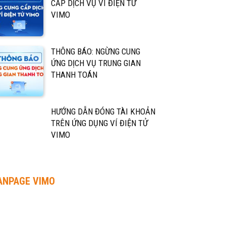
CẤP DỊCH VỤ VÍ ĐIỆN TỬ
VIMO
THÔNG BÁO: NGỪNG CUNG
ỨNG DỊCH VỤ TRUNG GIAN
THANH TOÁN
HƯỚNG DẪN ĐÓNG TÀI KHOẢN
TRÊN ỨNG DỤNG VÍ ĐIỆN TỬ
VIMO
ANPAGE VIMO