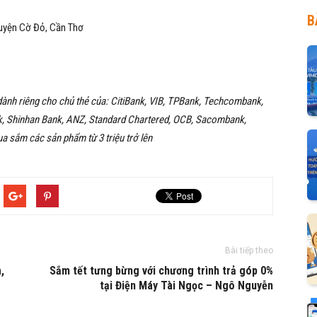
B
Huyện Cờ Đỏ, Cần Thơ
 dành riêng cho chủ thẻ của: CitiBank, VIB, TPBank, Techcombank,
, Shinhan Bank, ANZ, Standard Chartered, OCB, Sacombank,
a sắm các sản phẩm từ 3 triệu trở lên
Bài tiếp theo
,
Sắm tết tưng bừng với chương trình trả góp 0%
tại Điện Máy Tài Ngọc – Ngô Nguyễn