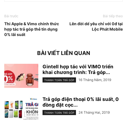
Bài trước
Bài tiếp theo
Thi Apple & Vimo chính thức
Lên đời dế yêu chỉ với 0đ tại
hợp tác trả góp thẻ tín dụng
Lộc Phát Mobile
0% lãi suất
BÀI VIẾT LIÊN QUAN
Gintell hợp tác với VIMO triển
khai chương trình: Trả góp...
16 Tháng Năm, 2019
THANH TOÁN TRẢ GÓP
Trả góp điện thoại 0% lãi suất, 0
đồng đặt cọc...
24 Tháng Hai, 2019
THANH TOÁN TRẢ GÓP