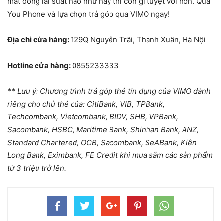
mất đồng lãi suất nào như này thì còn gì tuyệt vời hơn. Qua
You Phone và lựa chọn trả góp qua VIMO ngay!
Địa chỉ cửa hàng:
129Q Nguyễn Trãi, Thanh Xuân, Hà Nội
Hotline cửa hàng:
0855233333
** Lưu ý: Chương trình trả góp thẻ tín dụng của VIMO dành
riêng cho chủ thẻ của: CitiBank, VIB, TPBank,
Techcombank, Vietcombank, BIDV, SHB, VPBank,
Sacombank, HSBC, Maritime Bank, Shinhan Bank, ANZ,
Standard Chartered, OCB, Sacombank, SeABank, Kiên
Long Bank, Eximbank, FE Credit khi mua sắm các sản phẩm
từ 3 triệu trở lên.