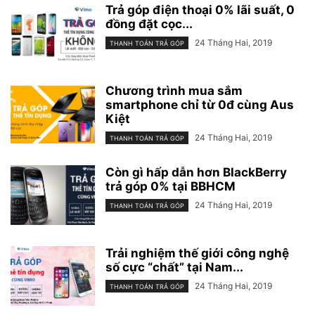
Trả góp điện thoại 0% lãi suất, 0
đồng đặt cọc...
24 Tháng Hai, 2019
THANH TOÁN TRẢ GÓP
Chương trình mua sắm
smartphone chỉ từ 0đ cùng Aus
Kiệt
24 Tháng Hai, 2019
THANH TOÁN TRẢ GÓP
Còn gì hấp dẫn hơn BlackBerry
trả góp 0% tại BBHCM
24 Tháng Hai, 2019
THANH TOÁN TRẢ GÓP
Trải nghiệm thế giới công nghệ
số cực “chất” tại Nam...
24 Tháng Hai, 2019
THANH TOÁN TRẢ GÓP