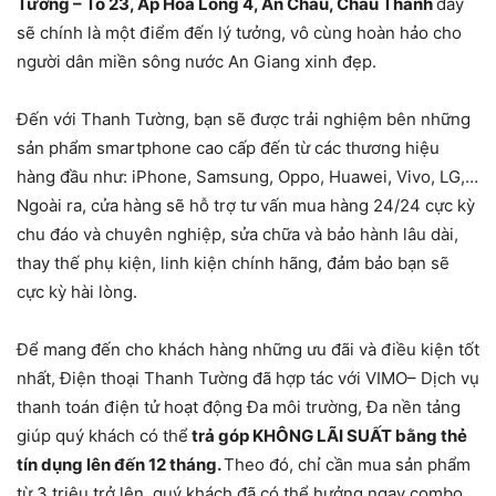
Tường – Tổ 23, Ấp Hòa Long 4, An Châu, Châu Thành
đây
sẽ chính là một điểm đến lý tưởng, vô cùng hoàn hảo cho
người dân miền sông nước An Giang xinh đẹp.
Đến với Thanh Tường, bạn sẽ được trải nghiệm bên những
sản phẩm smartphone cao cấp đến từ các thương hiệu
hàng đầu như: iPhone, Samsung, Oppo, Huawei, Vivo, LG,…
Ngoài ra, cửa hàng sẽ hỗ trợ tư vấn mua hàng 24/24 cực kỳ
chu đáo và chuyên nghiệp, sửa chữa và bảo hành lâu dài,
thay thế phụ kiện, linh kiện chính hãng, đảm bảo bạn sẽ
cực kỳ hài lòng.
Để mang đến cho khách hàng những ưu đãi và điều kiện tốt
nhất, Điện thoại Thanh Tường đã hợp tác với VIMO– Dịch vụ
thanh toán điện tử hoạt động Đa môi trường, Đa nền tảng
giúp quý khách có thể
trả góp KHÔNG LÃI SUẤT bằng thẻ
tín dụng lên đến 12 tháng.
Theo đó, chỉ cần mua sản phẩm
từ 3 triệu trở lên, quý khách đã có thể hưởng ngay combo