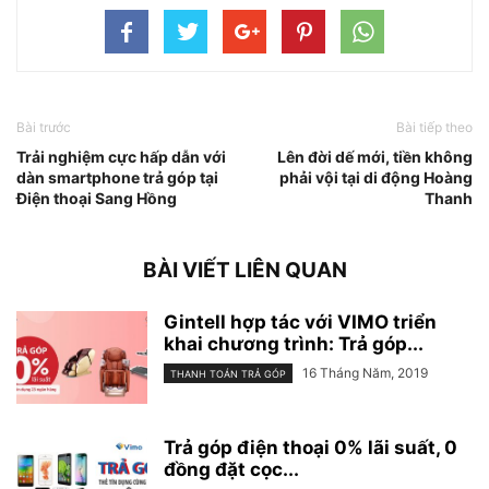
Bài trước
Bài tiếp theo
Trải nghiệm cực hấp dẫn với
Lên đời dế mới, tiền không
dàn smartphone trả góp tại
phải vội tại di động Hoàng
Điện thoại Sang Hồng
Thanh
BÀI VIẾT LIÊN QUAN
Gintell hợp tác với VIMO triển
khai chương trình: Trả góp...
16 Tháng Năm, 2019
THANH TOÁN TRẢ GÓP
Trả góp điện thoại 0% lãi suất, 0
đồng đặt cọc...