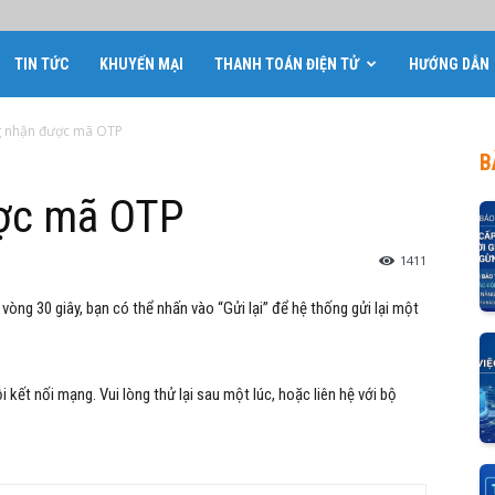
TIN TỨC
KHUYẾN MẠI
THANH TOÁN ĐIỆN TỬ
HƯỚNG DẪN
g nhận được mã OTP
B
ược mã OTP
1411
ng 30 giây, bạn có thể nhấn vào “Gửi lại” để hệ thống gửi lại một
kết nối mạng. Vui lòng thử lại sau một lúc, hoặc liên hệ với bộ