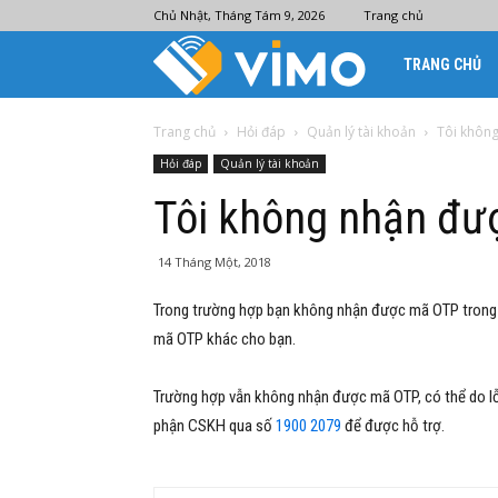
Chủ Nhật, Tháng Tám 9, 2026
Trang chủ
Ví
TRANG CHỦ
điện
Trang chủ
Hỏi đáp
Quản lý tài khoản
Tôi khôn
Hỏi đáp
Quản lý tài khoản
tử
Tôi không nhận đ
Vimo
14 Tháng Một, 2018
Trong trường hợp bạn không nhận được mã OTP trong vò
mã OTP khác cho bạn.
Trường hợp vẫn không nhận được mã OTP, có thể do lỗi 
phận CSKH qua số
1900 2079
để được hỗ trợ.