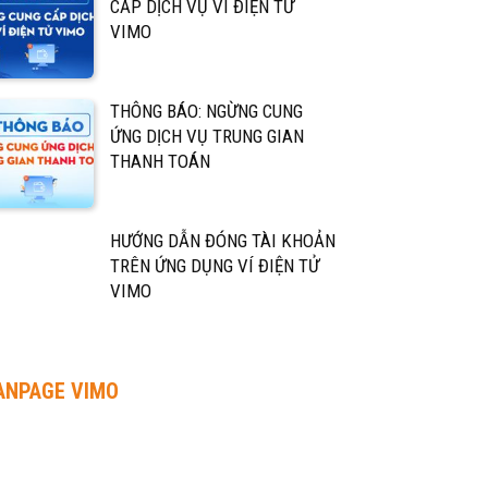
CẤP DỊCH VỤ VÍ ĐIỆN TỬ
VIMO
THÔNG BÁO: NGỪNG CUNG
ỨNG DỊCH VỤ TRUNG GIAN
THANH TOÁN
HƯỚNG DẪN ĐÓNG TÀI KHOẢN
TRÊN ỨNG DỤNG VÍ ĐIỆN TỬ
VIMO
ANPAGE VIMO