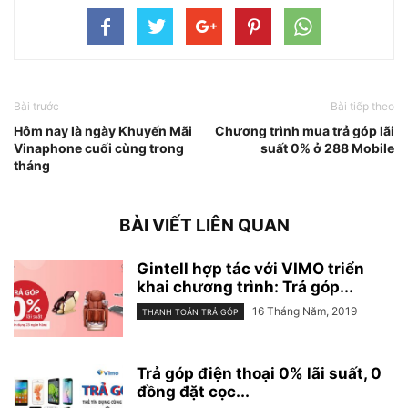
Bài trước
Bài tiếp theo
Hôm nay là ngày Khuyến Mãi
Chương trình mua trả góp lãi
Vinaphone cuối cùng trong
suất 0% ở 288 Mobile
tháng
BÀI VIẾT LIÊN QUAN
Gintell hợp tác với VIMO triển
khai chương trình: Trả góp...
16 Tháng Năm, 2019
THANH TOÁN TRẢ GÓP
Trả góp điện thoại 0% lãi suất, 0
đồng đặt cọc...