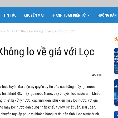
TIN TỨC
KHUYẾN MẠI
THANH TOÁN ĐIỆN TỬ
HƯỚNG DẪN
óp
Mua sắm thả ga – Không lo về giá với Lọc nước...
B
hông lo về giá với Lọc
999
 trực tuyến đại diện ủy quyền uy tín của các hãng máy lọc nước
 tinh khiết RO, máy lọc nước Nano, dây chuyền lọc nước tinh khiết,
thiết bị xử lý nước, các linh kiện, phụ kiện máy lọc nước, với giá
hãng máy lọc nước dân dụng nhập khẩu từ Mỹ, Nhật Bản, Đài Loan,
 chuyên nghiệp phục vụ khách hàng uy tín, tận tình, Lọc nước Minh