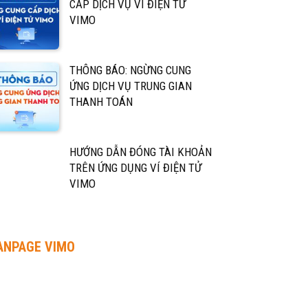
CẤP DỊCH VỤ VÍ ĐIỆN TỬ
VIMO
THÔNG BÁO: NGỪNG CUNG
ỨNG DỊCH VỤ TRUNG GIAN
THANH TOÁN
HƯỚNG DẪN ĐÓNG TÀI KHOẢN
TRÊN ỨNG DỤNG VÍ ĐIỆN TỬ
VIMO
ANPAGE VIMO