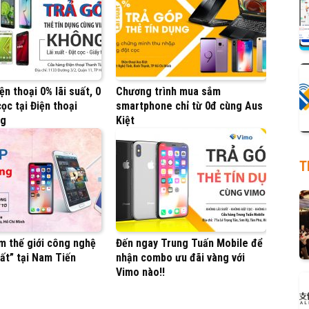
ện thoại 0% lãi suất, 0
Chương trình mua sắm
ọc tại Điện thoại
smartphone chỉ từ 0đ cùng Aus
ng
Kiệt
T
m thế giới công nghệ
Đến ngay Trung Tuấn Mobile để
ất” tại Nam Tiến
nhận combo ưu đãi vàng với
Vimo nào!!