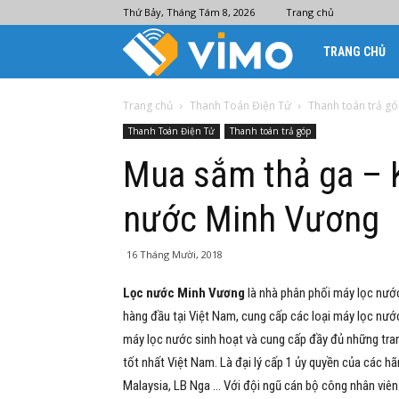
Thứ Bảy, Tháng Tám 8, 2026
Trang chủ
Ví
TRANG CHỦ
điện
Trang chủ
Thanh Toán Điện Tử
Thanh toán trả g
Thanh Toán Điện Tử
Thanh toán trả góp
tử
Mua sắm thả ga – K
nước Minh Vương
Vimo
16 Tháng Mười, 2018
Lọc nước Minh Vương
là nhà phân phối máy lọc nước
hàng đầu tại Việt Nam, cung cấp các loại máy lọc nước
máy lọc nước sinh hoạt và cung cấp đầy đủ những trang 
tốt nhất Việt Nam. Là đại lý cấp 1 ủy quyền của các 
Malaysia, LB Nga … Với đội ngũ cán bộ công nhân viên