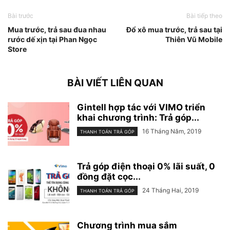
Bài trước
Bài tiếp theo
Mua trước, trả sau đua nhau
Đổ xô mua trước, trả sau tại
rước dế xịn tại Phan Ngọc
Thiên Vũ Mobile
Store
BÀI VIẾT LIÊN QUAN
Gintell hợp tác với VIMO triển
khai chương trình: Trả góp...
16 Tháng Năm, 2019
THANH TOÁN TRẢ GÓP
Trả góp điện thoại 0% lãi suất, 0
đồng đặt cọc...
24 Tháng Hai, 2019
THANH TOÁN TRẢ GÓP
Chương trình mua sắm