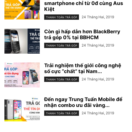
smartphone chỉ từ 0đ cùng Aus
Kiệt
24 Tháng Hai, 2019
THANH TOÁN TRẢ GÓP
Còn gì hấp dẫn hơn BlackBerry
trả góp 0% tại BBHCM
24 Tháng Hai, 2019
THANH TOÁN TRẢ GÓP
Trải nghiệm thế giới công nghệ
số cực “chất” tại Nam...
24 Tháng Hai, 2019
THANH TOÁN TRẢ GÓP
Đến ngay Trung Tuấn Mobile để
nhận combo ưu đãi vàng...
24 Tháng Hai, 2019
THANH TOÁN TRẢ GÓP