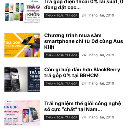
Trả góp điện thoại 0% lãi suất, 0
đồng đặt cọc...
24 Tháng Hai, 2019
THANH TOÁN TRẢ GÓP
Chương trình mua sắm
smartphone chỉ từ 0đ cùng Aus
Kiệt
24 Tháng Hai, 2019
THANH TOÁN TRẢ GÓP
Còn gì hấp dẫn hơn BlackBerry
trả góp 0% tại BBHCM
24 Tháng Hai, 2019
THANH TOÁN TRẢ GÓP
Trải nghiệm thế giới công nghệ
số cực “chất” tại Nam...
24 Tháng Hai, 2019
THANH TOÁN TRẢ GÓP