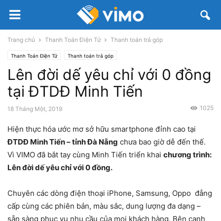
Trang chủ
Thanh Toán Điện Tử
Thanh toán trả góp
Thanh Toán Điện Tử
Thanh toán trả góp
Lên đời dế yêu chỉ với 0 đồng
tại ĐTDĐ Minh Tiến
1025
18 Tháng Một, 2019
Hiện thực hóa ước mơ sở hữu smartphone đỉnh cao tại
ĐTDĐ Minh Tiến – tỉnh Đà Nẵng
chưa bao giờ dễ đến thế.
Vì VIMO đã bắt tay cùng Minh Tiến triển khai
c
hương trình:
Lên đời dế yêu chỉ với 0 đồng.
Chuyên các dòng điện thoại iPhone, Samsung, Oppo đẳng
cấp cùng các phiên bản, màu sắc, dung lượng đa dạng –
sẵn sàng phục vụ nhu cầu của mọi khách hàng. Bên cạnh