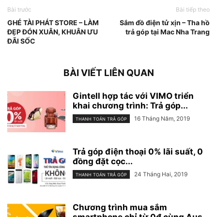
Bài trước
Bài tiếp theo
GHÉ TÀI PHÁT STORE – LÀM
Sắm đồ điện tử xịn – Tha hồ
ĐẸP ĐÓN XUÂN, KHUÂN ƯU
trả góp tại Mac Nha Trang
ĐÃI SỐC
BÀI VIẾT LIÊN QUAN
Gintell hợp tác với VIMO triển
khai chương trình: Trả góp...
16 Tháng Năm, 2019
THANH TOÁN TRẢ GÓP
Trả góp điện thoại 0% lãi suất, 0
đồng đặt cọc...
24 Tháng Hai, 2019
THANH TOÁN TRẢ GÓP
Chương trình mua sắm
smartphone chỉ từ 0đ cùng Aus