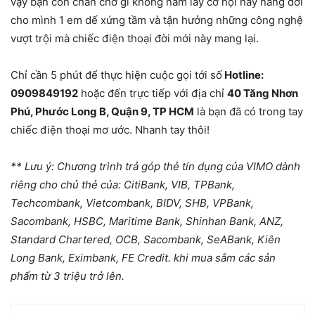
vậy bạn còn chần chờ gì không nắm lấy cơ hội này nâng đời
cho mình 1 em dế xứng tầm và tận hưởng những công nghệ
vượt trội mà chiếc điện thoại đời mới này mang lại.
Chỉ cần 5 phút để thực hiện cuộc gọi tới số
Hotline:
0909849192
hoặc đến trực tiếp với địa chỉ
40 Tăng Nhơn
Phú, Phước Long B, Quận 9, TP HCM
là bạn đã có trong tay
chiếc điện thoại mơ ước. Nhanh tay thôi!
** Lưu ý: Chương trình trả góp thẻ tín dụng của VIMO dành
riêng cho chủ thẻ của: CitiBank, VIB, TPBank,
Techcombank, Vietcombank, BIDV, SHB, VPBank,
Sacombank, HSBC, Maritime Bank, Shinhan Bank, ANZ,
Standard Chartered, OCB, Sacombank, SeABank, Kiên
Long Bank, Eximbank, FE Credit. khi mua sắm các sản
phẩm từ 3 triệu trở lên.