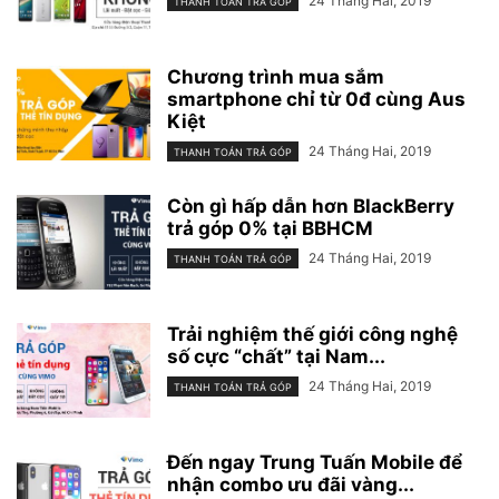
24 Tháng Hai, 2019
THANH TOÁN TRẢ GÓP
Chương trình mua sắm
smartphone chỉ từ 0đ cùng Aus
Kiệt
24 Tháng Hai, 2019
THANH TOÁN TRẢ GÓP
Còn gì hấp dẫn hơn BlackBerry
trả góp 0% tại BBHCM
24 Tháng Hai, 2019
THANH TOÁN TRẢ GÓP
Trải nghiệm thế giới công nghệ
số cực “chất” tại Nam...
24 Tháng Hai, 2019
THANH TOÁN TRẢ GÓP
Đến ngay Trung Tuấn Mobile để
nhận combo ưu đãi vàng...