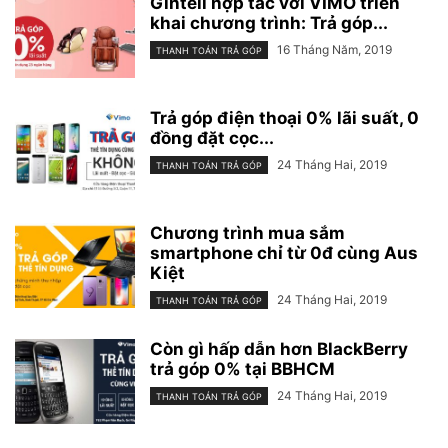
Gintell hợp tác với VIMO triển
khai chương trình: Trả góp...
16 Tháng Năm, 2019
THANH TOÁN TRẢ GÓP
Trả góp điện thoại 0% lãi suất, 0
đồng đặt cọc...
24 Tháng Hai, 2019
THANH TOÁN TRẢ GÓP
Chương trình mua sắm
smartphone chỉ từ 0đ cùng Aus
Kiệt
24 Tháng Hai, 2019
THANH TOÁN TRẢ GÓP
Còn gì hấp dẫn hơn BlackBerry
trả góp 0% tại BBHCM
24 Tháng Hai, 2019
THANH TOÁN TRẢ GÓP