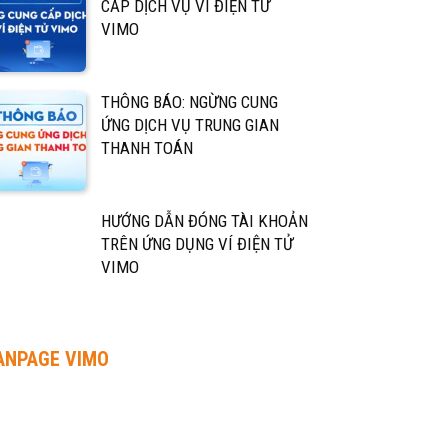
CẤP DỊCH VỤ VÍ ĐIỆN TỬ
VIMO
THÔNG BÁO: NGỪNG CUNG
ỨNG DỊCH VỤ TRUNG GIAN
THANH TOÁN
HƯỚNG DẪN ĐÓNG TÀI KHOẢN
TRÊN ỨNG DỤNG VÍ ĐIỆN TỬ
VIMO
ANPAGE VIMO