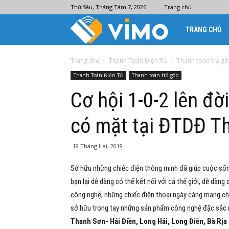
Thứ Sáu, Tháng Tám 7, 2026
Trang chủ
Ví
TRANG CHỦ
điện
Trang chủ
Thanh Toán Điện Tử
Thanh toán trả g
Thanh Toán Điện Tử
Thanh toán trả góp
tử
Cơ hội 1-0-2 lên đờ
có mặt tại ĐTDĐ T
Vimo
19 Tháng Hai, 2019
Sở hữu những chiếc điện thông minh đã giúp cuộc sống
bạn lại dễ dàng có thể kết nối với cả thế giới, dễ dàng 
công nghệ, những chiếc điện thoại ngày càng mang c
sở hữu trong tay những sản phẩm công nghệ đặc sắc 
Thanh Sơn- Hải Điền, Long Hải, Long Điền, Bà Rịa