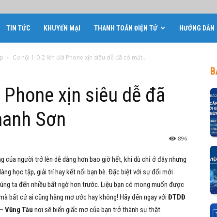
TIN TỨC
KHUYẾN MẠI
THANH TOÁN ĐIỆN TỬ
HƯỚNG DẪN
óp
Cơ hội 1-0-2 lên đời Phone xịn siêu dễ đã có mặt...
B
i Phone xịn siêu dễ đã
hanh Sơn
896
 của người trở lên dễ dàng hơn bao giờ hết, khi dù chỉ ở đây nhưng
dàng học tập, giải trí hay kết nối bạn bè. Đặc biệt với sự đổi mới
húng ta đến nhiều bất ngờ hơn trước. Liệu bạn có mong muốn được
mà bất cứ ai cũng hằng mơ ước hay không! Hãy đến ngay với
ĐTDĐ
 – Vũng Tàu
nơi sẽ biến giấc mơ của bạn trở thành sự thật.