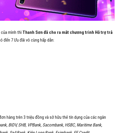
 của mình thì
Thanh Sơn đã cho ra mắt chương trình Hỗ trợ trả
có đến 7 Ưu đãi vô cùng hấp dẫn:
n hàng trên 3 triệu đồng và sở hữu thẻ tín dụng của các ngân
ank, BIDV, SHB, VPBank, Sacombank, HSBC, Maritime Bank,
ank, SeABank, Kiên Long Bank, Eximbank, FE Credit.