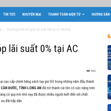
TIN TỨC
KHUYẾN MẠI
THANH TOÁN ĐIỆN TỬ
HƯỚNG DẪN
óp
Chương trình trả góp lãi suất 0% tại AC Mobile
B
p lãi suất 0% tại AC
986
ại cao cấp chính hãng xách tay giá tốt trong những năm đầu thành
N CẦN ĐƯỚC, TỈNH LONG AN
đã trở thành cái tên có sức nặng trên
hàng có quy mô nhỏ nay đã được nhiều người biết đến với chất
 ưu đãi hấp dẫn.