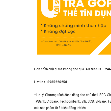
Còn chần chừ gì mà không ghé qua
AC Mobile – 24
Hotline: 0985226258
*Lưu ý: Chương trình dành riêng cho chủ thẻ HSBC, 
TPBank, Citibank, Techcombank, VIB, SCB, VPBank, FE
các sản phẩm từ 3 triệu đồng trở lên.