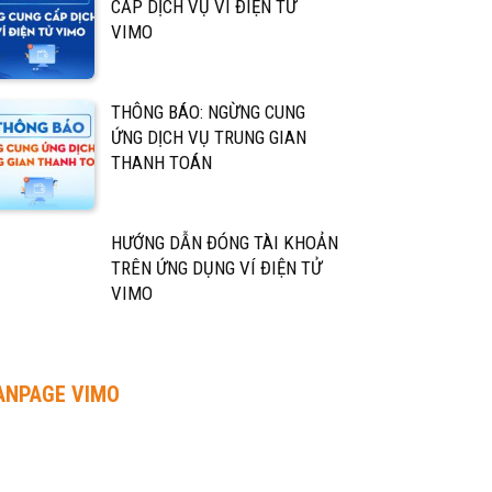
CẤP DỊCH VỤ VÍ ĐIỆN TỬ
VIMO
THÔNG BÁO: NGỪNG CUNG
ỨNG DỊCH VỤ TRUNG GIAN
THANH TOÁN
HƯỚNG DẪN ĐÓNG TÀI KHOẢN
TRÊN ỨNG DỤNG VÍ ĐIỆN TỬ
VIMO
ANPAGE VIMO