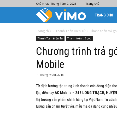
Chủ Nhật, Tháng Tám 9, 2026
Trang chủ
Ví
TRANG CHỦ
điện
Trang chủ
Thanh Toán Điện Tử
Thanh toán trả g
Thanh Toán Điện Tử
Thanh toán trả góp
tử
Chương trình trả gó
Mobile
Vimo
1 Tháng Mười, 2018
Từ định hướng tập trung kinh doanh các dòng điện tho
lập, đến nay
AC Mobile – 246 LONG TRẠCH, HUYỆ
thị trường sản phẩm chính hãng tại Việt Nam. Từ cửa 
lượng sản phẩm tuyệt vời, mẫu mã đa dạng cùng nhiều