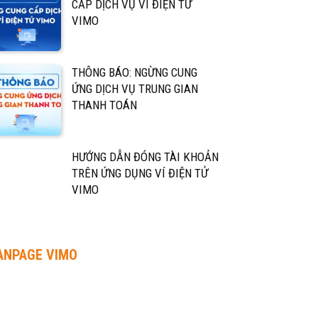
CẤP DỊCH VỤ VÍ ĐIỆN TỬ
VIMO
THÔNG BÁO: NGỪNG CUNG
ỨNG DỊCH VỤ TRUNG GIAN
THANH TOÁN
HƯỚNG DẪN ĐÓNG TÀI KHOẢN
TRÊN ỨNG DỤNG VÍ ĐIỆN TỬ
VIMO
ANPAGE VIMO