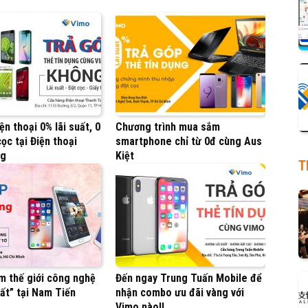
ện thoại 0% lãi suất, 0
Chương trình mua sắm
ọc tại Điện thoại
smartphone chỉ từ 0đ cùng Aus
ng
Kiệt
T
m thế giới công nghệ
Đến ngay Trung Tuấn Mobile để
ất” tại Nam Tiến
nhận combo ưu đãi vàng với
Vimo nào!!