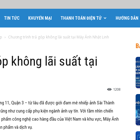
TIN TỨC
KHUYẾN MẠI
THANH TOÁN ĐIỆN TỬ
HƯỚNG DẪN
óp
Chương trình trả góp không lãi suất tại Máy Ảnh Nhật Linh
B
p không lãi suất tại
1208
ng 11, Quận 3
– từ lâu đã được giới đam mê nhiếp ảnh Sài Thành
ũng như cung cấp phụ kiện ngành ảnh uy tín. Với tầm nhìn chiến
sản phẩm công nghệ cao hàng đầu của Việt Nam và khu vực, Máy Ảnh
n phẩm và dịch vụ.