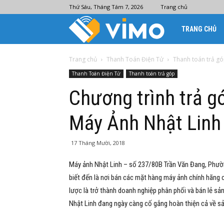
Thứ Sáu, Tháng Tám 7, 2026
Trang chủ
Ví
TRANG CHỦ
điện
Trang chủ
Thanh Toán Điện Tử
Thanh toán trả g
Thanh Toán Điện Tử
Thanh toán trả góp
tử
Chương trình trả gó
Máy Ảnh Nhật Linh
Vimo
17 Tháng Mười, 2018
Máy ảnh Nhật Linh – số 237/80B Trần Văn Đang, Phườ
biết đến là nơi bán các mặt hàng máy ảnh chính hãng c
lược là trở thành doanh nghiệp phân phối và bán lẻ 
Nhật Linh đang ngày càng cố gắng hoàn thiện cả về sả