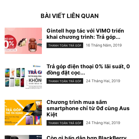
BÀI VIẾT LIÊN QUAN
Gintell hợp tác với VIMO triển
khai chương trình: Trả góp...
16 Tháng Năm, 2019
THANH TOÁN TRẢ GÓP
Trả góp điện thoại 0% lãi suất, 0
đồng đặt cọc...
24 Tháng Hai, 2019
THANH TOÁN TRẢ GÓP
Chương trình mua sắm
smartphone chỉ từ 0đ cùng Aus
Kiệt
24 Tháng Hai, 2019
THANH TOÁN TRẢ GÓP
Còn gì hấp dẫn hơn BlackBerry