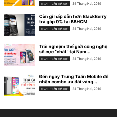
24 Tháng Hai, 2019
THANH TOÁN TRẢ GÓP
Còn gì hấp dẫn hơn BlackBerry
trả góp 0% tại BBHCM
24 Tháng Hai, 2019
THANH TOÁN TRẢ GÓP
Trải nghiệm thế giới công nghệ
số cực “chất” tại Nam...
24 Tháng Hai, 2019
THANH TOÁN TRẢ GÓP
Đến ngay Trung Tuấn Mobile để
nhận combo ưu đãi vàng...
24 Tháng Hai, 2019
THANH TOÁN TRẢ GÓP