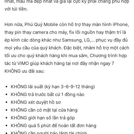
nhất, mẫu mã đẹp nhất và giá lại cực kỳ phải chăng phù hợp
với túi tiền.
Hơn nữa, Phú Quý Mobile còn hỗ trợ thay màn hình iPhone,
thay pin thay camera cho máy, fix lỗi nguồn hay thậm trí là
ép kính các dòng khác như Samsung, LG,… phục vụ đầy đủ
mọi yêu cầu của quý khách.
Đặc biệt, nhằm hỗ trợ một cách
tối ưu cho quý khách hàng khi mua sắm, Chương trình hợp
tác từ VIMO giúp khách hàng tại nơi đây nhận ngay 7
KHÔNG ưu đãi sau:
KHÔNG lãi suất (kỳ hạn 3-6-9-12 tháng)
KHÔNG trả trước bất cứ 1 đồng nào
KHÔNG xét duyệt hồ sơ
KHÔNG cần có mặt tại cửa hàng
KHÔNG giới hạn số lần trả góp
KHÔNG quá 5 phút để hoàn tất đơn hàng
KHÔNG cần người bảo lãnh tài chính