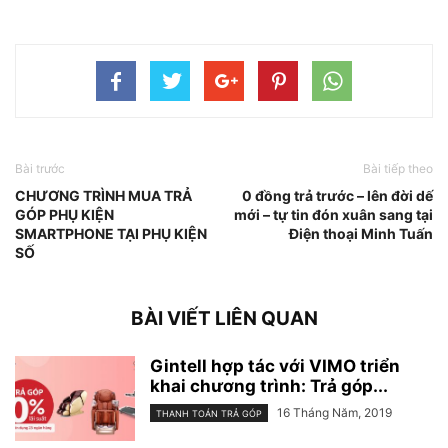
Bài trước
Bài tiếp theo
CHƯƠNG TRÌNH MUA TRẢ
0 đồng trả trước – lên đời dế
GÓP PHỤ KIỆN
mới – tự tin đón xuân sang tại
SMARTPHONE TẠI PHỤ KIỆN
Điện thoại Minh Tuấn
SỐ
BÀI VIẾT LIÊN QUAN
Gintell hợp tác với VIMO triển
khai chương trình: Trả góp...
16 Tháng Năm, 2019
THANH TOÁN TRẢ GÓP