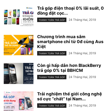
Trả góp điện thoại 0% lãi suất, 0
đồng đặt cọc...
24 Tháng Hai, 2019
THANH TOÁN TRẢ GÓP
Chương trình mua sắm
smartphone chỉ từ 0đ cùng Aus
Kiệt
24 Tháng Hai, 2019
THANH TOÁN TRẢ GÓP
Còn gì hấp dẫn hơn BlackBerry
trả góp 0% tại BBHCM
24 Tháng Hai, 2019
THANH TOÁN TRẢ GÓP
Trải nghiệm thế giới công nghệ
số cực “chất” tại Nam...
24 Tháng Hai, 2019
THANH TOÁN TRẢ GÓP