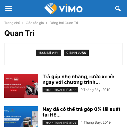
Trang chủ
Các tác giả
Đăng bởi Quan Tri
Quan Tri
1848 Bài viết
0 BÌNH LUẬN
Trả góp nhẹ nhàng, rước xe về
ngay với chương trình...
9 Tháng Bảy, 2019
THANH TOÁN THẺ MPOS
Nay đã có thể trả góp 0% lãi suất
tại Hệ...
4 Tháng Bảy, 2019
THANH TOÁN THẺ MPOS