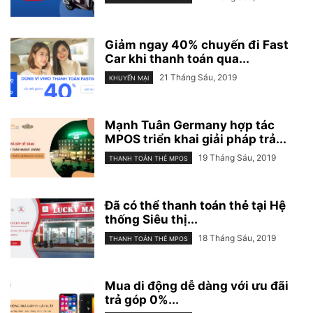
Giảm ngay 40% chuyến đi Fast
Car khi thanh toán qua...
21 Tháng Sáu, 2019
KHUYẾN MẠI
Mạnh Tuân Germany hợp tác
MPOS triển khai giải pháp trả...
19 Tháng Sáu, 2019
THANH TOÁN THẺ MPOS
Đã có thể thanh toán thẻ tại Hệ
thống Siêu thị...
18 Tháng Sáu, 2019
THANH TOÁN THẺ MPOS
Mua di động dễ dàng với ưu đãi
trả góp 0%...