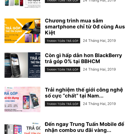
24 Tháng Hai, 2019
THANH TOÁN TRẢ GÓP
Chương trình mua sắm
smartphone chỉ từ 0đ cùng Aus
Kiệt
24 Tháng Hai, 2019
THANH TOÁN TRẢ GÓP
Còn gì hấp dẫn hơn BlackBerry
trả góp 0% tại BBHCM
24 Tháng Hai, 2019
THANH TOÁN TRẢ GÓP
Trải nghiệm thế giới công nghệ
số cực “chất” tại Nam...
24 Tháng Hai, 2019
THANH TOÁN TRẢ GÓP
Đến ngay Trung Tuấn Mobile để
nhận combo ưu đãi vàng...