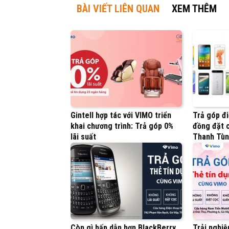
BÀI VIẾT LIÊN QUAN
XEM THÊM
Gintell hợp tác với VIMO triển
Trả góp đi
khai chương trình: Trả góp 0%
đồng đặt c
lãi suất
Thanh Tù
Còn gì hấp dẫn hơn BlackBerry
Trải nghiệ