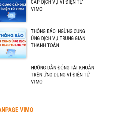
CẤP DỊCH VỤ VÍ ĐIỆN TỬ
VIMO
THÔNG BÁO: NGỪNG CUNG
ỨNG DỊCH VỤ TRUNG GIAN
THANH TOÁN
HƯỚNG DẪN ĐÓNG TÀI KHOẢN
TRÊN ỨNG DỤNG VÍ ĐIỆN TỬ
VIMO
ANPAGE VIMO