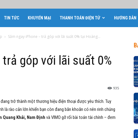
TIN TỨC
KHUYẾN MẠI
THANH TOÁN ĐIỆN TỬ
HƯỚNG DẪN
óp
Sắm ngay iPhone – trả góp với lãi suất 0% tại Hoàng...
B
trả góp với lãi suất 0%
935
 đang trở thành một thương hiệu điện thoại được yêu thích. Tuy
nh là rào cản lớn khiến bạn còn đang băn khoăn có nên rinh chúng
n Quang Khải, Nam Định
và VIMO gỡ rối bài toán tài chính – đem