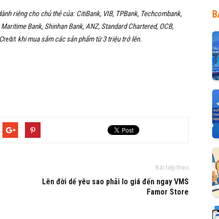
B
dành riêng cho chủ thẻ của:
CitiBank, VIB, TPBank, Techcombank,
Maritime Bank, Shinhan Bank, ANZ, Standard Chartered, OCB,
 C
redit
khi mua sắm các sản phẩm từ 3 triệu trở lên.
Bài tiếp theo
Lên đời dế yêu sao phải lo giá đến ngay VMS
Famor Store