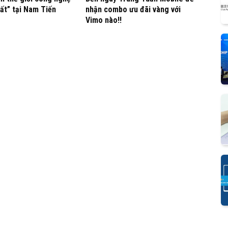
ất” tại Nam Tiến
nhận combo ưu đãi vàng với
Vimo nào!!