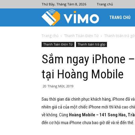
Thứ Bảy, Tháng Tám 8, 2026
Trang chủ
Ví
TRANG CHỦ
điện
Trang chủ
Thanh Toán Điện Tử
Thanh toán trả g
Thanh Toán Điện Tử
Thanh toán trả góp
tử
Sắm ngay iPhone – 
tại Hoàng Mobile
Vimo
20 Tháng Một, 2019
Sau thời gian dài chinh phục khách hàng, iPhone đã và
nhiên giá cả của một chiếc iPhone mới thì khá cao chí
về không. Cùng
Hoàng Mobile – 141 Song Hào, Trầ
đến cơ hội mua iPhone chưa bao giờ dễ và rẻ đến thế.