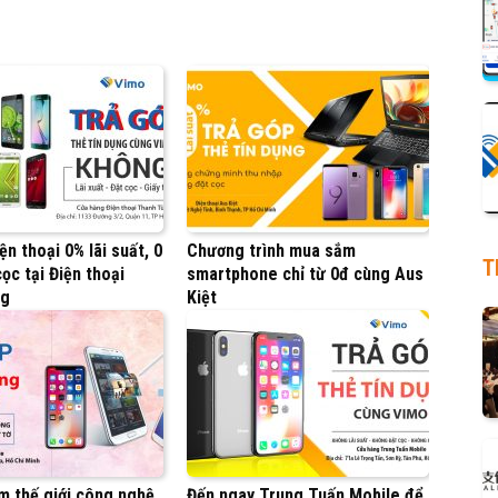
ện thoại 0% lãi suất, 0
Chương trình mua sắm
T
ọc tại Điện thoại
smartphone chỉ từ 0đ cùng Aus
ng
Kiệt
m thế giới công nghệ
Đến ngay Trung Tuấn Mobile để