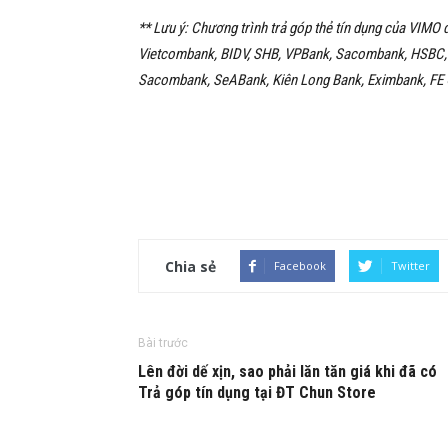
** Lưu ý: Chương trình trả góp thẻ tín dụng của VIMO 
Vietcombank, BIDV, SHB, VPBank, Sacombank, HSBC, 
Sacombank, SeABank, Kiên Long Bank, Eximbank, FE
Chia sẻ
Facebook
Twitter
Bài trước
Lên đời dế xịn, sao phải lăn tăn giá khi đã có
Trả góp tín dụng tại ĐT Chun Store