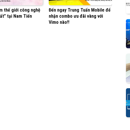
m thế giới công nghệ
Đến ngay Trung Tuấn Mobile để
ất” tại Nam Tiến
nhận combo ưu đãi vàng với
Vimo nào!!