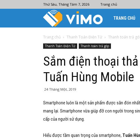
Thứ Sáu, Tháng Tám 7, 2026
Trang chủ
Ví
TRANG CHỦ
điện
Trang chủ
Thanh Toán Điện Tử
Thanh toán trả g
Thanh Toán Điện Tử
Thanh toán trả góp
tử
Sắm điện thoại thả 
Tuấn Hùng Mobile
Vimo
24 Tháng Một, 2019
Smartphone luôn là một sản phẩm được săn đón nhất nh
mang lại. Smartphone vừa giúp đỡ con người trong sinh
cấp của người sử dụng.
Hiểu được tầm quan trọng của smartphone,
Tuấn Hùn