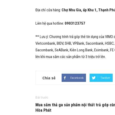
Địa chỉ cửa hàng:
Chợ Nhu Gia, ấp Khu 1, Thạnh Ph
Liên hệ qua hotline:
0903123757
** Lưu ý: Chương trình trả góp thẻ tín dụng của VIMO
Vietcombank, BIDV, SHB, VPBank, Sacombank, HSBC, 
Sacombank, SeABank, Kiên Long Bank, Eximbank, FE Cre
lên khi mua sắm các sản phẩm từ 3 triệu trở lên.
Chia sẻ
Facebook
Twitter
Bài trước
Mua sắm thả ga sản phẩm nội thất trả góp cù
Hòa Phát