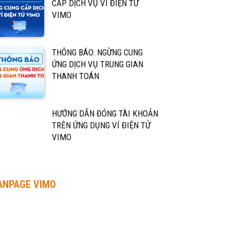
CẤP DỊCH VỤ VÍ ĐIỆN TỬ
VIMO
THÔNG BÁO: NGỪNG CUNG
ỨNG DỊCH VỤ TRUNG GIAN
THANH TOÁN
HƯỚNG DẪN ĐÓNG TÀI KHOẢN
TRÊN ỨNG DỤNG VÍ ĐIỆN TỬ
VIMO
ANPAGE VIMO