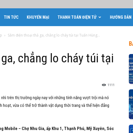
TIN TỨC
KHUYẾN MẠI
THANH TOÁN ĐIỆN TỬ
HƯỚNG DẪN
óp
Sắm điện thoại thả ga, chẳng lo cháy túi tại Tuấn Hùng...
B
ga, chẳng lo cháy túi tại
1111
ì trên thị trường ngày nay với những tính năng vượt trội mà nó
 hoạt, vừa có thể trở thành vật dụng thời trang và thể hiện đẳng
g Mobile – Chợ Nhu Gia, ấp Khu 1, Thạnh Phú, Mỹ Xuyên, Sóc