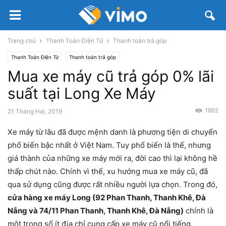
Trang chủ
Thanh Toán Điện Tử
Thanh toán trả góp
Thanh Toán Điện Tử
Thanh toán trả góp
Mua xe máy cũ trả góp 0% lãi
suất tại Long Xe Máy
1862
21 Tháng Hai, 2019
Xe máy từ lâu đã được mệnh danh là phương tiện di chuyển
phổ biến bậc nhất ở Việt Nam. Tuy phổ biến là thế, nhưng
giá thành của những xe máy mới ra, đời cao thì lại không hề
thấp chút nào. Chính vì thế, xu hướng mua xe máy cũ, đã
qua sử dụng cũng được rất nhiều người lựa chọn. Trong đó,
cửa hàng xe máy Long (92 Phan Thanh, Thanh Khê, Đà
Nẵng và 74/11 Phan Thanh, Thanh Khê, Đà Nẵng)
chính là
một trong số ít địa chỉ cung cấp xe máy cũ nổi tiếng.