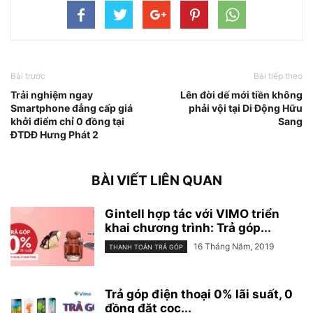
Bài trước
Bài tiếp theo
Trải nghiệm ngay
Lên đời dế mới tiền không
Smartphone đẳng cấp giá
phải vội tại Di Động Hữu
khởi điểm chỉ 0 đồng tại
Sang
ĐTDĐ Hưng Phát 2
BÀI VIẾT LIÊN QUAN
Gintell hợp tác với VIMO triển
khai chương trình: Trả góp...
16 Tháng Năm, 2019
THANH TOÁN TRẢ GÓP
Trả góp điện thoại 0% lãi suất, 0
đồng đặt cọc...