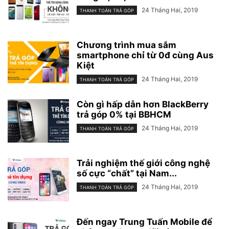
24 Tháng Hai, 2019
THANH TOÁN TRẢ GÓP
Chương trình mua sắm
smartphone chỉ từ 0đ cùng Aus
Kiệt
24 Tháng Hai, 2019
THANH TOÁN TRẢ GÓP
Còn gì hấp dẫn hơn BlackBerry
trả góp 0% tại BBHCM
24 Tháng Hai, 2019
THANH TOÁN TRẢ GÓP
Trải nghiệm thế giới công nghệ
số cực “chất” tại Nam...
24 Tháng Hai, 2019
THANH TOÁN TRẢ GÓP
Đến ngay Trung Tuấn Mobile để