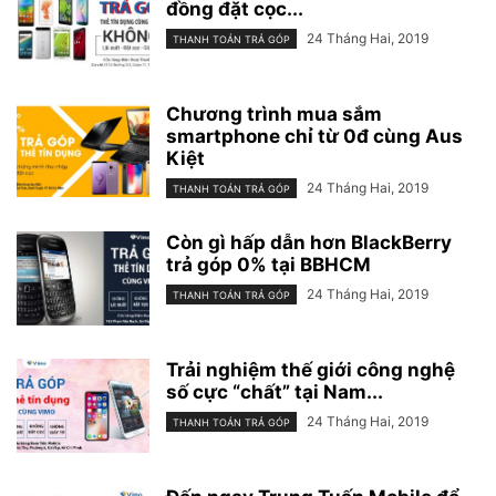
đồng đặt cọc...
24 Tháng Hai, 2019
THANH TOÁN TRẢ GÓP
Chương trình mua sắm
smartphone chỉ từ 0đ cùng Aus
Kiệt
24 Tháng Hai, 2019
THANH TOÁN TRẢ GÓP
Còn gì hấp dẫn hơn BlackBerry
trả góp 0% tại BBHCM
24 Tháng Hai, 2019
THANH TOÁN TRẢ GÓP
Trải nghiệm thế giới công nghệ
số cực “chất” tại Nam...
24 Tháng Hai, 2019
THANH TOÁN TRẢ GÓP