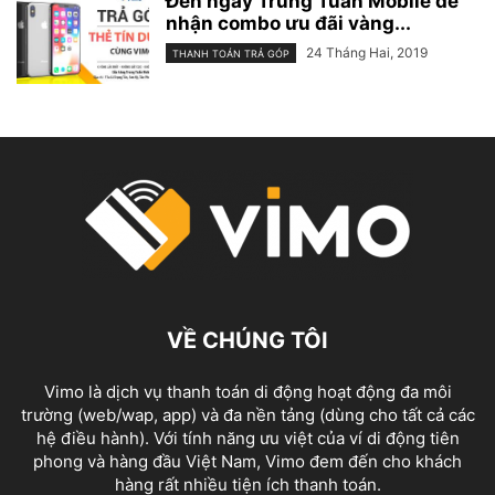
Đến ngay Trung Tuấn Mobile để
nhận combo ưu đãi vàng...
24 Tháng Hai, 2019
THANH TOÁN TRẢ GÓP
VỀ CHÚNG TÔI
Vimo là dịch vụ thanh toán di động hoạt động đa môi
trường (web/wap, app) và đa nền tảng (dùng cho tất cả các
hệ điều hành). Với tính năng ưu việt của ví di động tiên
phong và hàng đầu Việt Nam, Vimo đem đến cho khách
hàng rất nhiều tiện ích thanh toán.