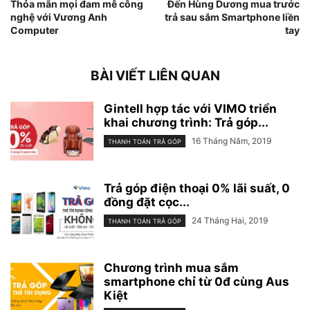
Thỏa mãn mọi đam mê công
Đến Hùng Dương mua trước
nghệ với Vương Anh
trả sau sắm Smartphone liền
Computer
tay
BÀI VIẾT LIÊN QUAN
Gintell hợp tác với VIMO triển
khai chương trình: Trả góp...
16 Tháng Năm, 2019
THANH TOÁN TRẢ GÓP
Trả góp điện thoại 0% lãi suất, 0
đồng đặt cọc...
24 Tháng Hai, 2019
THANH TOÁN TRẢ GÓP
Chương trình mua sắm
smartphone chỉ từ 0đ cùng Aus
Kiệt