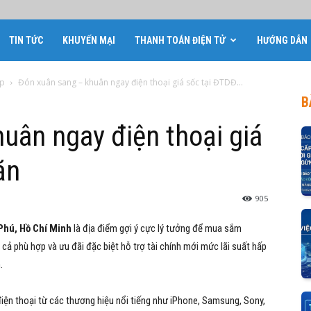
TIN TỨC
KHUYẾN MẠI
THANH TOÁN ĐIỆN TỬ
HƯỚNG DẪN
óp
Đón xuân sang – khuân ngay điện thoại giá sốc tại ĐTDĐ...
B
uân ngay điện thoại giá
ăn
905
Phú, Hồ Chí Minh
là địa điểm gợi ý cực lý tưởng để mua sắm
cả phù hợp và ưu đãi đặc biệt hỗ trợ tài chính mới mức lãi suất hấp
.
n thoại từ các thương hiệu nổi tiếng như iPhone, Samsung, Sony,