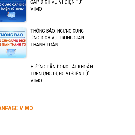
CẤP DỊCH VỤ VÍ ĐIỆN TỬ
VIMO
THÔNG BÁO: NGỪNG CUNG
ỨNG DỊCH VỤ TRUNG GIAN
THANH TOÁN
HƯỚNG DẪN ĐÓNG TÀI KHOẢN
TRÊN ỨNG DỤNG VÍ ĐIỆN TỬ
VIMO
ANPAGE VIMO