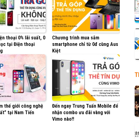
ện thoại 0% lãi suất, 0
Chương trình mua sắm
ọc tại Điện thoại
smartphone chỉ từ 0đ cùng Aus
ng
Kiệt
T
m thế giới công nghệ
Đến ngay Trung Tuấn Mobile để
ất” tại Nam Tiến
nhận combo ưu đãi vàng với
Vimo nào!!