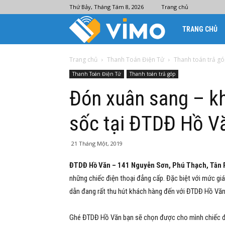
Thứ Bảy, Tháng Tám 8, 2026
Trang chủ
Ví
TRANG CHỦ
điện
Trang chủ
Thanh Toán Điện Tử
Thanh toán trả g
Thanh Toán Điện Tử
Thanh toán trả góp
tử
Đón xuân sang – kh
sốc tại ĐTDĐ Hồ V
Vimo
21 Tháng Một, 2019
ĐTDĐ Hồ Văn – 141 Nguyễn Sơn, Phú Thạch, Tân 
những chiếc điện thoại đẳng cấp. Đặc biệt với mức giá 
dẫn đang rất thu hút khách hàng đến với ĐTDĐ Hồ Văn
Ghé ĐTDĐ Hồ Văn bạn sẽ chọn được cho mình chiếc điệ