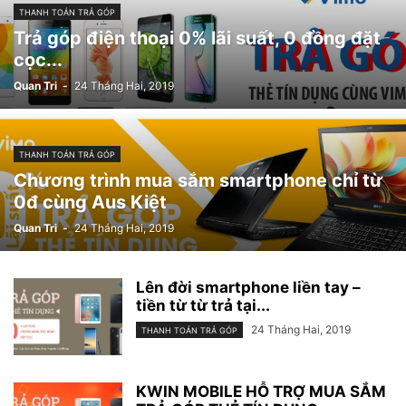
THANH TOÁN TRẢ GÓP
Trả góp điện thoại 0% lãi suất, 0 đồng đặt
cọc...
Quan Tri
-
24 Tháng Hai, 2019
THANH TOÁN TRẢ GÓP
Chương trình mua sắm smartphone chỉ từ
0đ cùng Aus Kiệt
Quan Tri
-
24 Tháng Hai, 2019
Lên đời smartphone liền tay –
tiền từ từ trả tại...
24 Tháng Hai, 2019
THANH TOÁN TRẢ GÓP
KWIN MOBILE HỖ TRỢ MUA SẮM