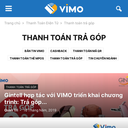
Trang chủ
Thanh Toán Điện Tử
Thanh toán trả góp
THANH TOÁN TRẢ GÓP
BẢN TIN VIMO
CASHBACK
THANH TOÁN MÃ QR
THANH TOÁN THẺ MPOS
THANH TOÁN TRẢ GÓP
TIN CHUYÊN NGÀNH
VÍ ĐIỆN TỬ
THANH TOÁN TRẢ GÓP
Gintell hợp tác với VIMO triển khai chương
trình: Trả góp...
Quan Tri
-
16 Tháng Năm, 2019