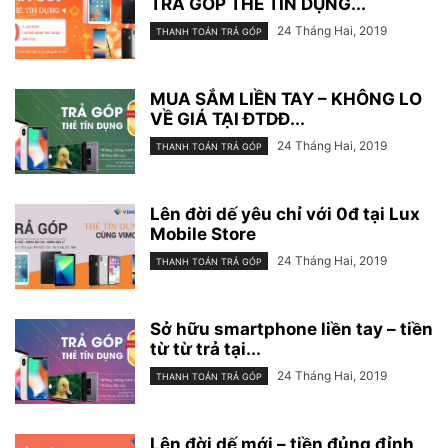
TRẢ GÓP THẺ TÍN DỤNG...
24 Tháng Hai, 2019
THANH TOÁN TRẢ GÓP
MUA SẮM LIỀN TAY – KHÔNG LO
VỀ GIÁ TẠI ĐTDĐ...
24 Tháng Hai, 2019
THANH TOÁN TRẢ GÓP
Lên đời dế yêu chỉ với 0đ tại Lux
Mobile Store
24 Tháng Hai, 2019
THANH TOÁN TRẢ GÓP
Sở hữu smartphone liền tay – tiền
từ từ trả tại...
24 Tháng Hai, 2019
THANH TOÁN TRẢ GÓP
Lên đời dế mới – tiền đủng đỉnh