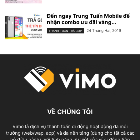
Đến ngay Trung Tuấn Mobile để
nhận combo ưu đãi vàng...
24 Tháng Hai, 2019
THANH TOÁN TRẢ GÓP
VỀ CHÚNG TÔI
Vimo là dịch vụ thanh toán di động hoạt động đa môi
trường (web/wap, app) và đa nền tảng (dùng cho tất cả các
hệ điều hành). Với tính năng ưu việt của ví di động tiên