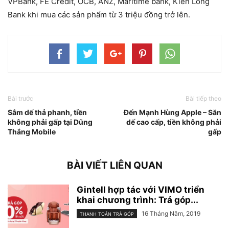
VPBank, FE Credit, OCB, ANZ, Maritime bank, Kiên Long
Bank khi mua các sản phẩm từ 3 triệu đồng trở lên.
Bài trước
Bài tiếp theo
Sắm dế thả phanh, tiền
Đến Mạnh Hùng Apple – Săn
không phải gấp tại Dũng
dế cao cấp, tiền không phải
Thắng Mobile
gấp
BÀI VIẾT LIÊN QUAN
Gintell hợp tác với VIMO triển
khai chương trình: Trả góp...
16 Tháng Năm, 2019
THANH TOÁN TRẢ GÓP