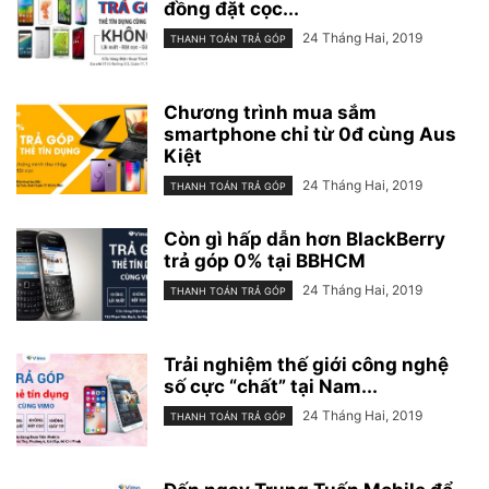
đồng đặt cọc...
24 Tháng Hai, 2019
THANH TOÁN TRẢ GÓP
Chương trình mua sắm
smartphone chỉ từ 0đ cùng Aus
Kiệt
24 Tháng Hai, 2019
THANH TOÁN TRẢ GÓP
Còn gì hấp dẫn hơn BlackBerry
trả góp 0% tại BBHCM
24 Tháng Hai, 2019
THANH TOÁN TRẢ GÓP
Trải nghiệm thế giới công nghệ
số cực “chất” tại Nam...
24 Tháng Hai, 2019
THANH TOÁN TRẢ GÓP