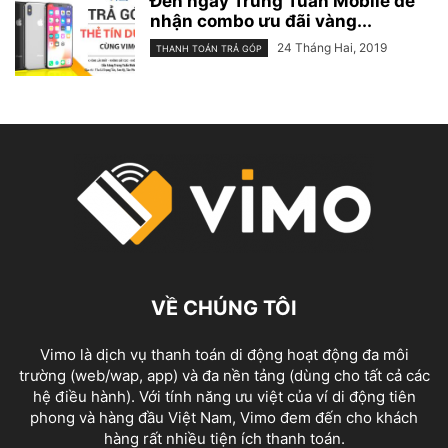
Đến ngay Trung Tuấn Mobile để
nhận combo ưu đãi vàng...
24 Tháng Hai, 2019
THANH TOÁN TRẢ GÓP
VỀ CHÚNG TÔI
Vimo là dịch vụ thanh toán di động hoạt động đa môi
trường (web/wap, app) và đa nền tảng (dùng cho tất cả các
hệ điều hành). Với tính năng ưu việt của ví di động tiên
phong và hàng đầu Việt Nam, Vimo đem đến cho khách
hàng rất nhiều tiện ích thanh toán.