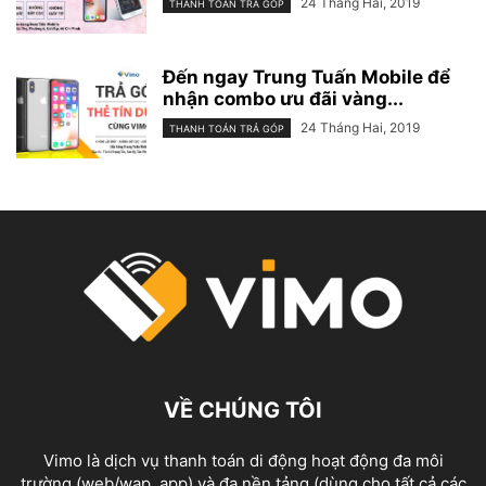
24 Tháng Hai, 2019
THANH TOÁN TRẢ GÓP
Đến ngay Trung Tuấn Mobile để
nhận combo ưu đãi vàng...
24 Tháng Hai, 2019
THANH TOÁN TRẢ GÓP
VỀ CHÚNG TÔI
Vimo là dịch vụ thanh toán di động hoạt động đa môi
trường (web/wap, app) và đa nền tảng (dùng cho tất cả các