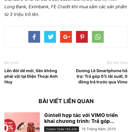
Long Bank, Eximbank, FE Credit khi mua sắm các sản phẩm
từ 3 triệu trở lên.
Bài trước
Bài tiếp theo
Lên đời dế mới, tiền không
Dương Lê Smartphone hỗ
phải vội tại Điện Thoại Anh
trợ: Trả góp 0% lãi suất, 0
Huy
đồng trả trước qua Vimo
BÀI VIẾT LIÊN QUAN
Gintell hợp tác với VIMO triển
khai chương trình: Trả góp...
16 Tháng Năm, 2019
THANH TOÁN TRẢ GÓP