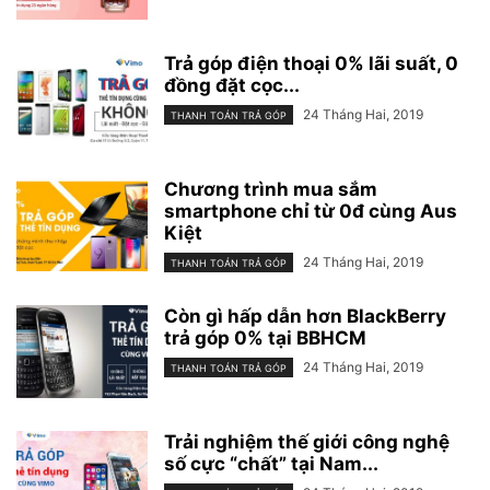
Trả góp điện thoại 0% lãi suất, 0
đồng đặt cọc...
24 Tháng Hai, 2019
THANH TOÁN TRẢ GÓP
Chương trình mua sắm
smartphone chỉ từ 0đ cùng Aus
Kiệt
24 Tháng Hai, 2019
THANH TOÁN TRẢ GÓP
Còn gì hấp dẫn hơn BlackBerry
trả góp 0% tại BBHCM
24 Tháng Hai, 2019
THANH TOÁN TRẢ GÓP
Trải nghiệm thế giới công nghệ
số cực “chất” tại Nam...