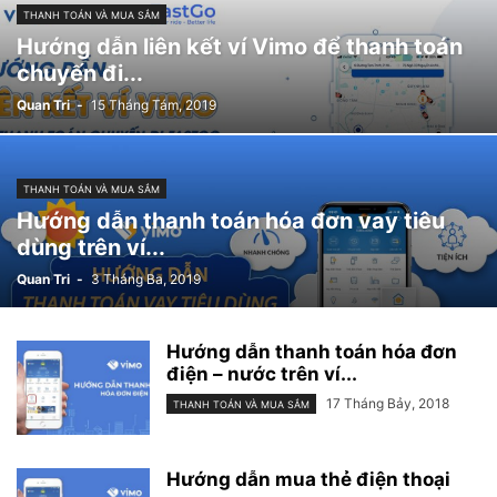
THANH TOÁN VÀ MUA SẮM
Hướng dẫn liên kết ví Vimo để thanh toán
chuyến đi...
Quan Tri
-
15 Tháng Tám, 2019
THANH TOÁN VÀ MUA SẮM
Hướng dẫn thanh toán hóa đơn vay tiêu
dùng trên ví...
Quan Tri
-
3 Tháng Ba, 2019
Hướng dẫn thanh toán hóa đơn
điện – nước trên ví...
17 Tháng Bảy, 2018
THANH TOÁN VÀ MUA SẮM
Hướng dẫn mua thẻ điện thoại