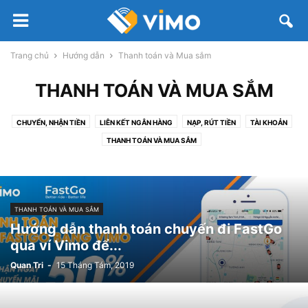
Trang chủ
Hướng dẫn
Thanh toán và Mua sắm
THANH TOÁN VÀ MUA SẮM
CHUYỂN, NHẬN TIỀN
LIÊN KẾT NGÂN HÀNG
NẠP, RÚT TIỀN
TÀI KHOẢN
THANH TOÁN VÀ MUA SẮM
THANH TOÁN VÀ MUA SẮM
Hướng dẫn thanh toán chuyến đi FastGo
qua ví Vimo để...
Quan Tri
-
15 Tháng Tám, 2019